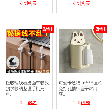
立刻购买
立刻购买
促销中
促销中
磁吸理线器桌面车载数
可爱卡通纸巾盒壁挂式
据线收纳整理手机充
免打孔抽纸盒子家用
电...
客...
¥
8.20
¥
3.21
¥
5.90
¥
4.90