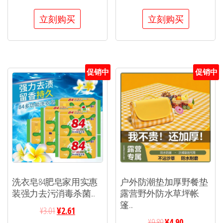
立刻购买
立刻购买
促销中
促销中
洗衣皂84肥皂家用实惠
户外防潮垫加厚野餐垫
装强力去污消毒杀菌...
露营野外防水草坪帐
篷...
¥
3.01
¥
2.61
¥
9.80
¥
4.90