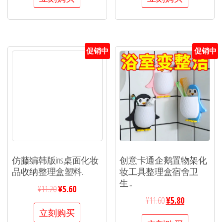
促销中
促销中
仿藤编韩版ins桌面化妆
创意卡通企鹅置物架化
品收纳整理盒塑料...
妆工具整理盒宿舍卫
生...
¥
11.20
¥
5.60
¥
11.60
¥
5.80
立刻购买