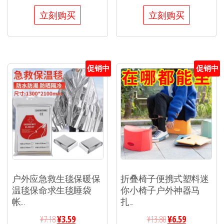
立刻购买
立刻购买
促销中
促销中
户外应急救生毯保暖保
折叠椅子便携式塑料迷
温毯保命求生毯睡袋
你小椅子户外神器马
帐...
扎...
¥
7.18
¥
3.59
¥
13.80
¥
6.59