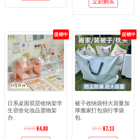
立刻购买
促销中
促销中
日系桌面双层收纳架学
被子收纳袋特大容量加
生宿舍化妆品置物架
厚搬家打包袋行李袋
办...
包...
¥
14.80
¥
4.80
¥
8.13
¥
7.13