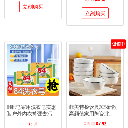
立刻购买
立刻购买
促销中
84肥皂家用洗衣皂实惠
菲美特餐饮具2025新款
装户外内衣裤强去污...
高颜值家用陶瓷北...
¥
3.01
¥
19.80
¥
7.92