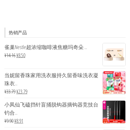
热销产品
雀巢Nestle超浓缩咖啡液焦糖玛奇朵 ...
¥
14.16
¥
8.50
当妮留香珠家用洗衣服持久留香味洗衣凝
珠衣...
¥
33.79
¥
23.79
小凤仙飞磕挡针盲捅脱钩器摘钩器竞技台
钓合...
¥
9.90
¥
8.91