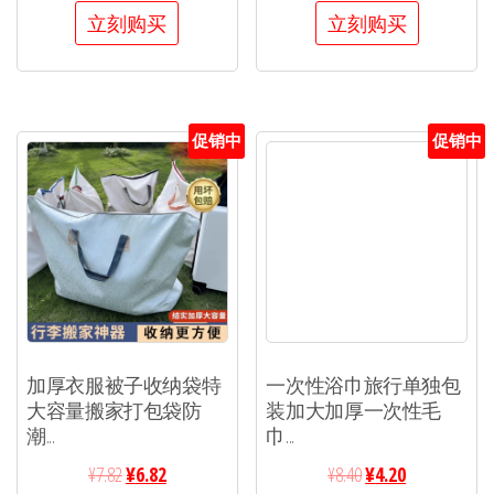
立刻购买
立刻购买
促销中
促销中
加厚衣服被子收纳袋特
一次性浴巾旅行单独包
大容量搬家打包袋防
装加大加厚一次性毛
潮...
巾...
¥
7.82
¥
6.82
¥
8.40
¥
4.20