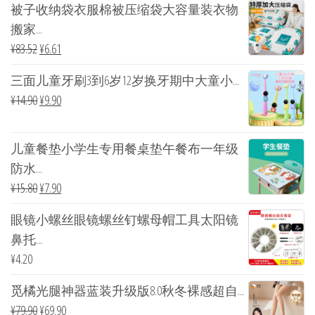
被子收纳袋衣服棉被压缩袋大容量装衣物
搬家...
¥
83.52
¥
6.61
三面儿童牙刷3到6岁12岁换牙期中大童小...
¥
14.90
¥
9.90
儿童餐垫小学生专用餐桌垫午餐布一年级
防水...
¥
15.80
¥
7.90
眼镜小螺丝眼镜螺丝钉螺母帽工具太阳镜
鼻托...
¥
4.20
觅橘光腿神器蓝装升级版8.0秋冬裸感超自...
¥
79.90
¥
69.90