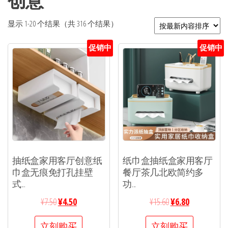
创意
显示 1-20 个结果（共 316 个结果）
促销中
促销中
抽纸盒家用客厅创意纸
纸巾盒抽纸盒家用客厅
巾盒无痕免打孔挂壁
餐厅茶几北欧简约多
式...
功...
¥
7.50
¥
4.50
¥
15.60
¥
6.80
立刻购买
立刻购买