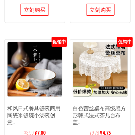
立刻购买
立刻购买
促销中
促销中
和风日式餐具饭碗商用
白色蕾丝桌布高级感方
陶瓷米饭碗小汤碗创
形韩式法式茶几台布
意...
盖...
¥
8.90
¥
7.80
¥
9.78
¥
4.75