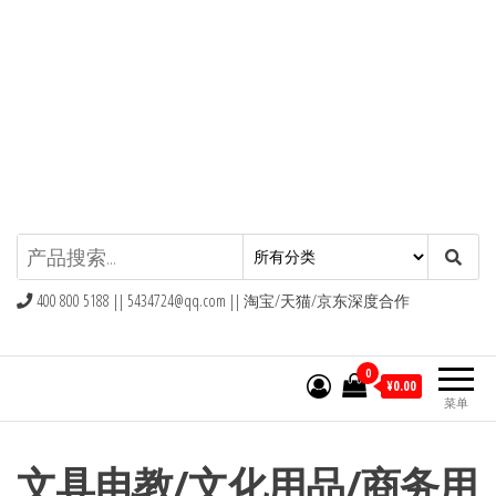
九块九包邮,9块9包邮,9.9元包邮,九
块九官网
400 800 5188 ||
5434724@qq.com
|| 淘宝/天猫/京东深度合作
0
¥0.00
菜单
文具电教/文化用品/商务用