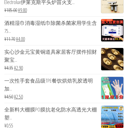
Electrolux伊莱克斯平头炉苗火支...
¥
185.00
¥
9.80
酒精湿巾消毒湿纸巾除菌杀菌家用学生含
75...
¥
11.70
¥
4.00
实心沙金元宝黄铜道具家居客厅摆件招财
聚宝...
¥
4.35
¥
2.90
一次性手套食品级TPE餐饮烘焙乳胶透明
加...
¥
4.50
¥
2.50
全新料大棚膜PO膜抗老化防水高透光大棚
塑...
¥
0.55