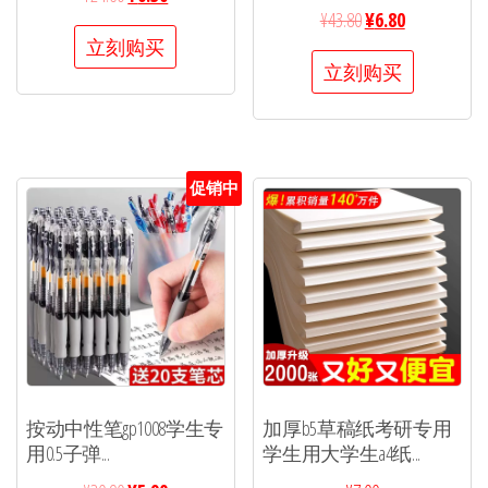
¥
43.80
¥
6.80
立刻购买
立刻购买
促销中
按动中性笔gp1008学生专
加厚b5草稿纸考研专用
用0.5子弹...
学生用大学生a4纸...