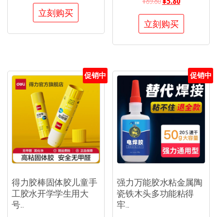
¥
89.80
¥
5.80
立刻购买
立刻购买
促销中
促销中
得力胶棒固体胶儿童手
强力万能胶水粘金属陶
工胶水开学学生用大
瓷铁木头多功能粘得
号...
牢...