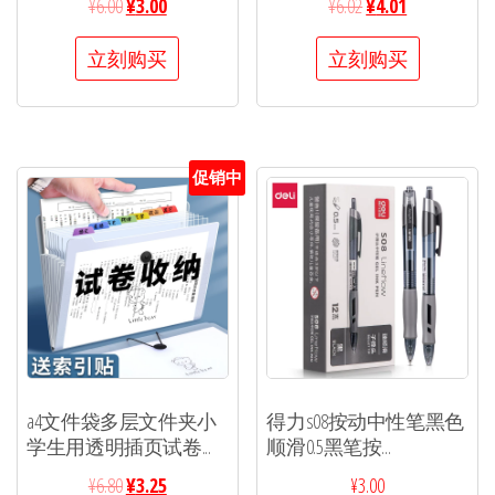
¥
6.00
¥
3.00
¥
6.02
¥
4.01
立刻购买
立刻购买
促销中
a4文件袋多层文件夹小
得力s08按动中性笔黑色
学生用透明插页试卷...
顺滑0.5黑笔按...
¥
6.80
¥
3.25
¥
3.00