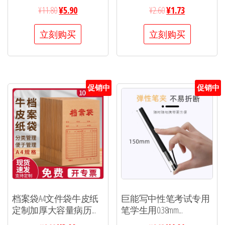
¥
11.80
¥
5.90
¥
2.60
¥
1.73
立刻购买
立刻购买
促销中
促销中
档案袋A4文件袋牛皮纸
巨能写中性笔考试专用
定制加厚大容量病历...
笔学生用0.38mm...