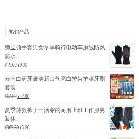
热销产品
狮立顿手套男女冬季骑行电动车加绒防风
防水...
¥
19.00
¥
9.00
云南白药牙膏清新口气亮白护齿护龈牙刷
套装...
¥
62.80
¥
52.80
夏季薄款裤子干活穿的耐磨上班工作服男
装休...
¥
305.80
¥
5.80