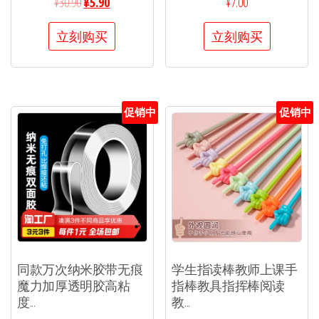
¥
30.90
¥
5.90
¥
7.00
立刻购买
立刻购买
促销中
促销中
同款万次纳米胶带无痕
学生指读棒教师上课手
魔力加厚透明胶高粘
指棒教具指挥棒阅读
度...
教...