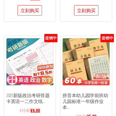
立刻购买
立刻购买
促销中
促销中
2025新版政治考研答题
拼音本幼儿园学前班幼
卡英语一二作文纸...
儿园标准一年级作业
本...
¥
13.00
¥
6.00