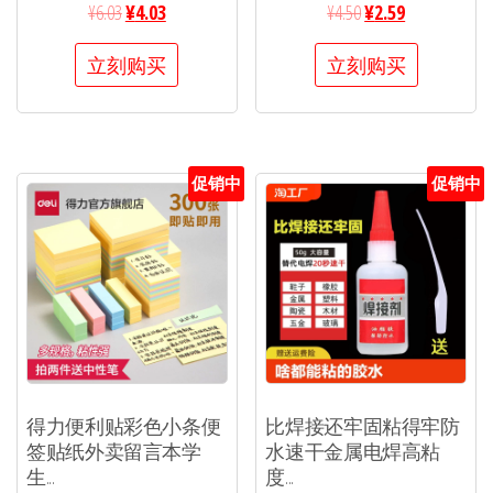
¥
6.03
¥
4.03
¥
4.50
¥
2.59
立刻购买
立刻购买
促销中
促销中
得力便利贴彩色小条便
比焊接还牢固粘得牢防
签贴纸外卖留言本学
水速干金属电焊高粘
生...
度...