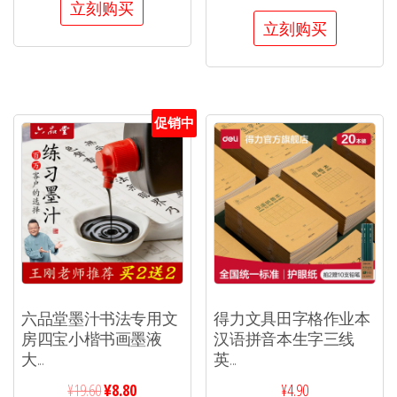
立刻购买
立刻购买
促销中
六品堂墨汁书法专用文
得力文具田字格作业本
房四宝小楷书画墨液
汉语拼音本生字三线
大...
英...
¥
19.60
¥
8.80
¥
4.90