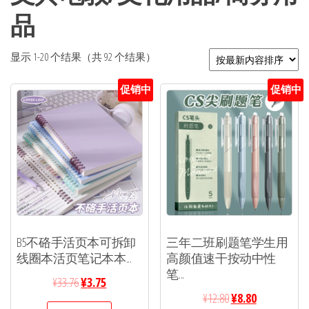
品
显示 1-20 个结果（共 92 个结果）
促销中
促销中
B5不硌手活页本可拆卸
三年二班刷题笔学生用
线圈本活页笔记本本...
高颜值速干按动中性
笔...
¥
33.76
¥
3.75
¥
12.80
¥
8.80