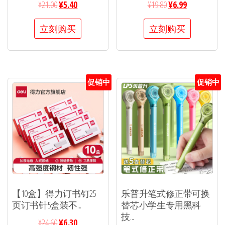
¥
21.00
¥
5.40
¥
19.80
¥
6.99
立刻购买
立刻购买
促销中
促销中
【10盒】得力订书钉25
乐普升笔式修正带可换
页订书针5盒装不...
替芯小学生专用黑科
技...
¥
24.60
¥
6.30