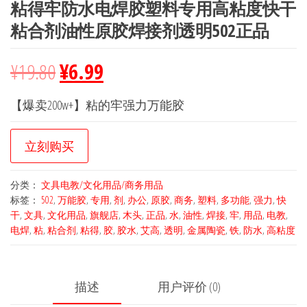
粘得牢防水电焊胶塑料专用高粘度快干
粘合剂油性原胶焊接剂透明502正品
¥
19.80
¥
6.99
【爆卖200w+】粘的牢强力万能胶
立刻购买
分类：
文具电教/文化用品/商务用品
标签：
502
,
万能胶
,
专用
,
剂
,
办公
,
原胶
,
商务
,
塑料
,
多功能
,
强力
,
快
干
,
文具
,
文化用品
,
旗舰店
,
木头
,
正品
,
水
,
油性
,
焊接
,
牢
,
用品
,
电教
,
电焊
,
粘
,
粘合剂
,
粘得
,
胶
,
胶水
,
艾高
,
透明
,
金属陶瓷
,
铁
,
防水
,
高粘度
描述
用户评价 (0)