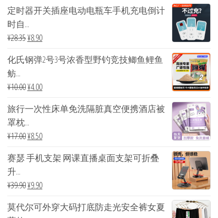
定时器开关插座电动电瓶车手机充电倒计
时自...
¥
28.35
¥
8.90
化氏钢弹2号3号浓香型野钓竞技鲫鱼鲤鱼
鲂...
¥
10.00
¥
4.00
旅行一次性床单免洗隔脏真空便携酒店被
罩枕...
¥
17.00
¥
8.50
赛瑟 手机支架 网课直播桌面支架可折叠
升...
¥
39.90
¥
9.90
莫代尔可外穿大码打底防走光安全裤女夏