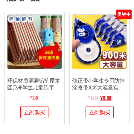
促销中
环保材质洞洞铅笔原木
修正带小学生专用防摔
圆形HB学生儿童练字...
涂改带30米大容量实...
¥
3.40
¥
12.80
¥
8.68
立刻购买
立刻购买