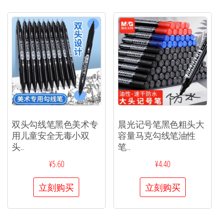
双头勾线笔黑色美术专
晨光记号笔黑色粗头大
用儿童安全无毒小双
容量马克勾线笔油性
头...
笔...
¥
5.60
¥
4.40
立刻购买
立刻购买