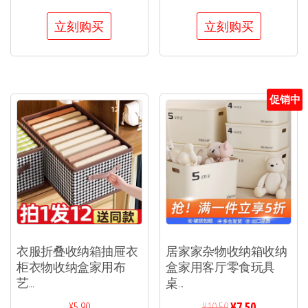
立刻购买
立刻购买
促销中
衣服折叠收纳箱抽屉衣
居家家杂物收纳箱收纳
柜衣物收纳盒家用布
盒家用客厅零食玩具
艺...
桌...
¥
5.90
¥
10.50
¥
7.50