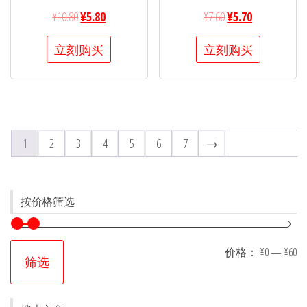
¥
10.80
¥
5.80
¥
7.60
¥
5.70
立刻购买
立刻购买
1
2
3
4
5
6
7
→
按价格筛选
价格：
¥0
—
¥60
筛选