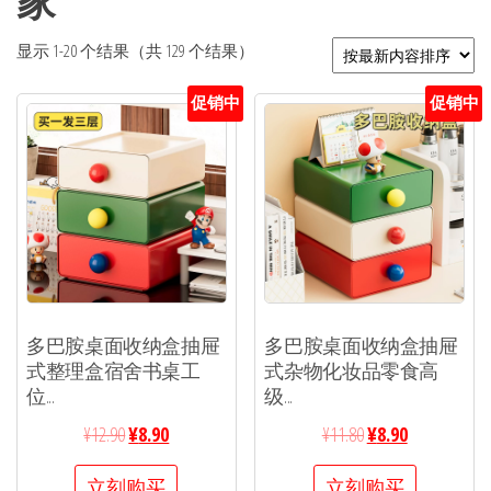
家
显示 1-20 个结果（共 129 个结果）
促销中
促销中
多巴胺桌面收纳盒抽屉
多巴胺桌面收纳盒抽屉
式整理盒宿舍书桌工
式杂物化妆品零食高
位...
级...
¥
12.90
¥
8.90
¥
11.80
¥
8.90
立刻购买
立刻购买