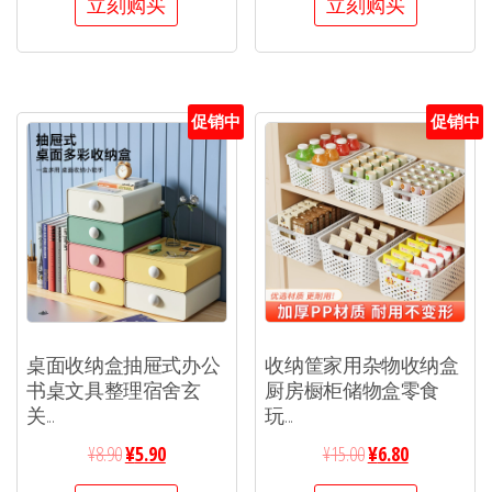
立刻购买
立刻购买
促销中
促销中
桌面收纳盒抽屉式办公
收纳筐家用杂物收纳盒
书桌文具整理宿舍玄
厨房橱柜储物盒零食
关...
玩...
¥
8.90
¥
5.90
¥
15.00
¥
6.80