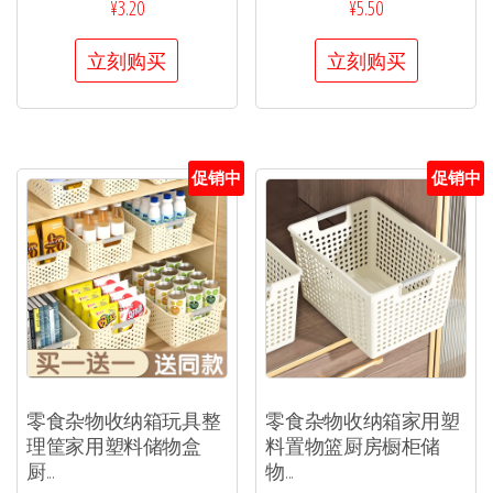
¥
3.20
¥
5.50
立刻购买
立刻购买
促销中
促销中
零食杂物收纳箱玩具整
零食杂物收纳箱家用塑
理筐家用塑料储物盒
料置物篮厨房橱柜储
厨...
物...