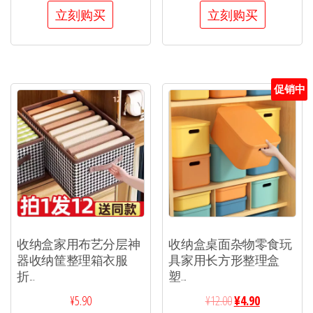
立刻购买
立刻购买
促销中
收纳盒家用布艺分层神
收纳盒桌面杂物零食玩
器收纳筐整理箱衣服
具家用长方形整理盒
折...
塑...
¥
5.90
¥
12.00
¥
4.90