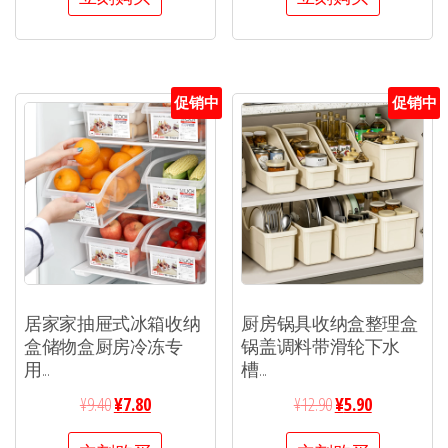
促销中
促销中
居家家抽屉式冰箱收纳
厨房锅具收纳盒整理盒
盒储物盒厨房冷冻专
锅盖调料带滑轮下水
用...
槽...
¥
9.40
¥
7.80
¥
12.90
¥
5.90