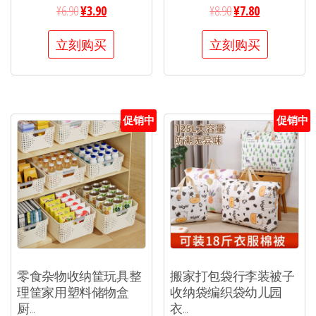
¥
6.90
¥
3.90
¥
8.90
¥
7.80
立刻购买
立刻购买
促销中
促销中
零食杂物收纳筐玩具整
搬家打包袋行李装被子
理筐家用塑料储物盒
收纳袋编织袋幼儿园
厨...
衣...