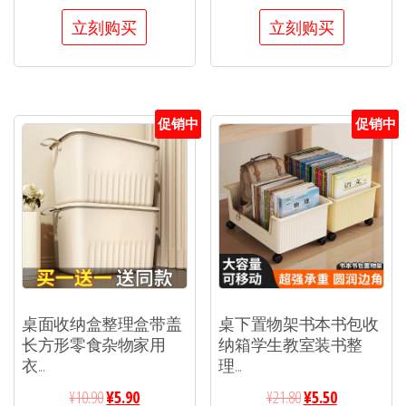
立刻购买
立刻购买
促销中
促销中
桌面收纳盒整理盒带盖
桌下置物架书本书包收
长方形零食杂物家用
纳箱学生教室装书整
衣...
理...
¥
10.90
¥
5.90
¥
21.80
¥
5.50