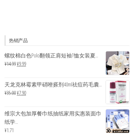
热销产品
螺纹棉白色Polo翻领正肩短袖T恤女装夏...
¥
14.99
¥
9.99
天龙克林霉素甲硝唑搽剂40ml祛痘药毛囊...
¥
35.00
¥
7.90
维宗大包加厚餐巾纸抽纸家用实惠装面巾
纸学...
¥
1.71