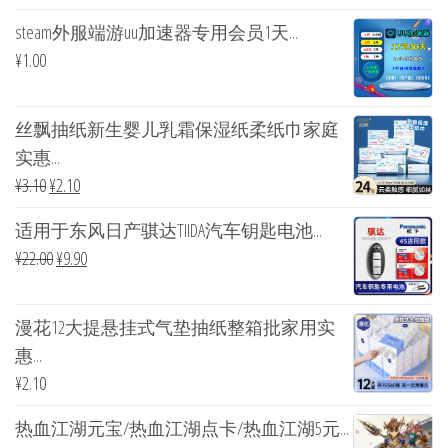
steam外服端游uu加速器专用会员1天...
¥
1.00
丝飘抽纸新生婴儿乳霜保湿纸柔纸巾家庭
实惠...
¥
3.10
¥
2.10
适用于东风日产骐达TIIDA汽车钥匙电池...
¥
22.00
¥
9.90
漫花12大提悬挂式气垫抽纸整箱批家用实
惠...
¥
2.10
热血江湖元宝/热血江湖点卡/热血江湖5元...