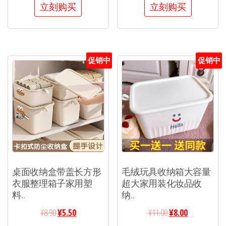
立刻购买
立刻购买
促销中
促销中
桌面收纳盒带盖长方形
毛绒玩具收纳箱大容量
衣服整理箱子家用塑
超大家用装化妆品收
料...
纳...
¥
8.90
¥
5.50
¥
11.00
¥
8.00