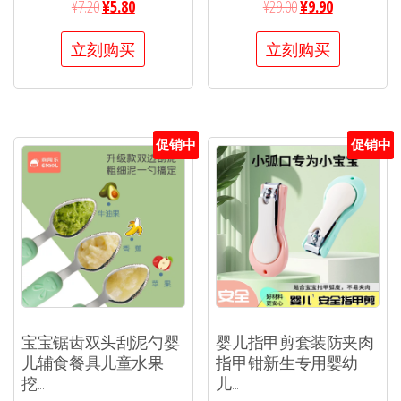
¥
7.20
¥
5.80
¥
29.00
¥
9.90
立刻购买
立刻购买
促销中
促销中
宝宝锯齿双头刮泥勺婴
婴儿指甲剪套装防夹肉
儿辅食餐具儿童水果
指甲钳新生专用婴幼
挖...
儿...