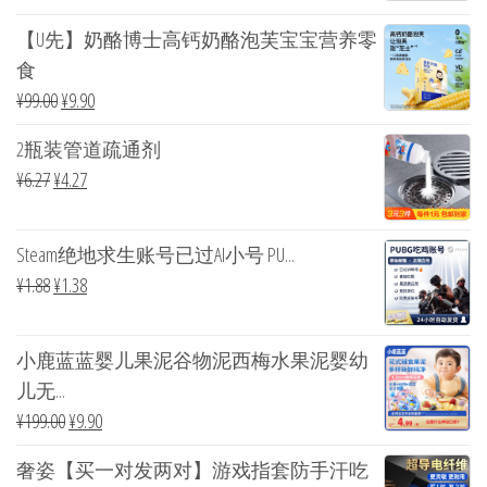
【U先】奶酪博士高钙奶酪泡芙宝宝营养零
食
¥
99.00
¥
9.90
2瓶装管道疏通剂
¥
6.27
¥
4.27
Steam绝地求生账号已过AI小号 PU...
¥
1.88
¥
1.38
小鹿蓝蓝婴儿果泥谷物泥西梅水果泥婴幼
儿无...
¥
199.00
¥
9.90
奢姿【买一对发两对】游戏指套防手汗吃