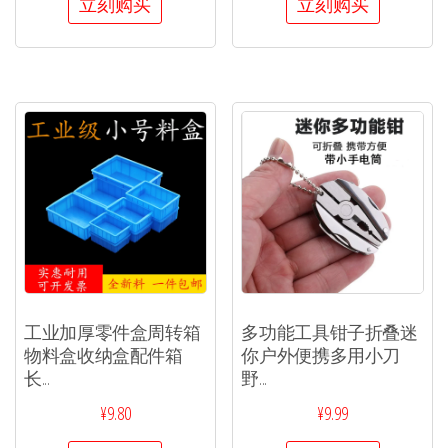
立刻购买
立刻购买
工业加厚零件盒周转箱
多功能工具钳子折叠迷
物料盒收纳盒配件箱
你户外便携多用小刀
长...
野...
¥
9.80
¥
9.99