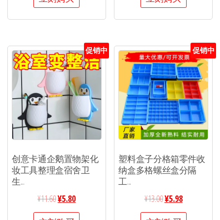
促销中
促销中
创意卡通企鹅置物架化
塑料盒子分格箱零件收
妆工具整理盒宿舍卫
纳盒多格螺丝盒分隔
生...
工...
¥
11.60
¥
5.80
¥
13.00
¥
5.98