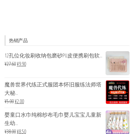
热销产品
12孔位化妆刷收纳包磨砂PU皮便携刷包软...
¥
27.60
¥
9.90
魔兽世界代练正式服团本怀旧服练法师塔
大秘...
¥
5.00
¥
2.00
婴童口水巾纯棉纱布毛巾婴儿宝宝儿童新
生幼...
¥
38.00
¥
8.50