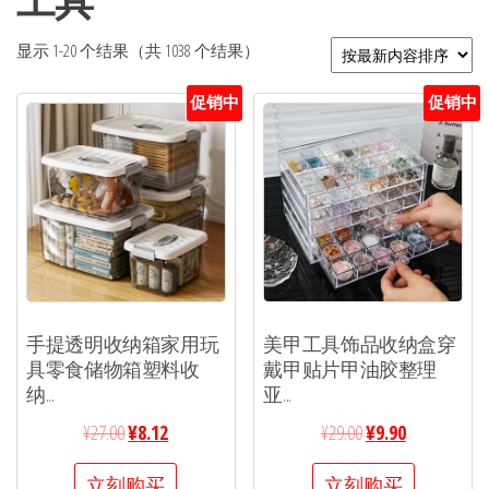
工具
显示 1-20 个结果（共 1038 个结果）
促销中
促销中
手提透明收纳箱家用玩
美甲工具饰品收纳盒穿
具零食储物箱塑料收
戴甲贴片甲油胶整理
纳...
亚...
¥
27.00
¥
8.12
¥
29.00
¥
9.90
立刻购买
立刻购买