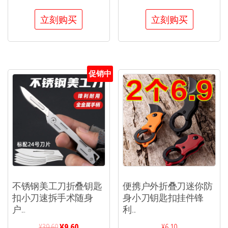
立刻购买
立刻购买
促销中
不锈钢美工刀折叠钥匙
便携户外折叠刀迷你防
扣小刀速拆手术随身
身小刀钥匙扣挂件锋
户...
利...
¥
39.60
¥
9.60
¥
6.10