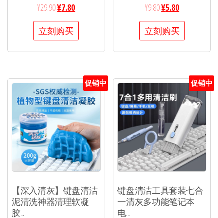
¥
29.90
¥
7.80
¥
9.80
¥
5.80
立刻购买
立刻购买
促销中
促销中
【深入清灰】键盘清洁
键盘清洁工具套装七合
泥清洗神器清理软凝
一清灰多功能笔记本
胶...
电...