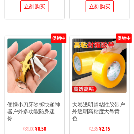
立刻购买
立刻购买
促销中
促销中
便携小刀牙签拆快递神
大卷透明超粘性胶带户
器户外多功能防身迷
外透明高粘度大号黄
你...
色...
¥
39.00
¥
8.50
¥
2.35
¥
2.15