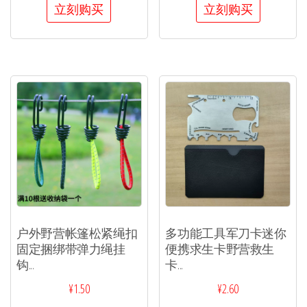
立刻购买
立刻购买
户外野营帐篷松紧绳扣
多功能工具军刀卡迷你
固定捆绑带弹力绳挂
便携求生卡野营救生
钩...
卡...
¥
1.50
¥
2.60