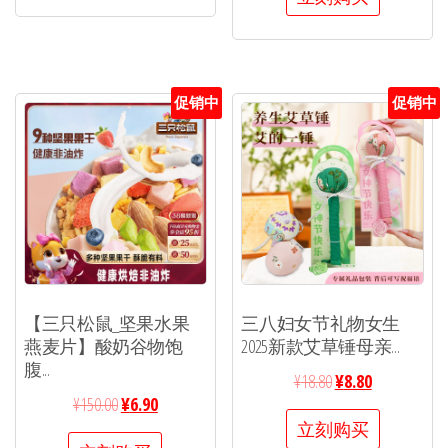
促销中
促销中
【三只松鼠_坚果水果
三八妇女节礼物女生
燕麦片】酸奶谷物饱
2025新款艾草锤母亲...
腹...
¥
18.80
¥
8.80
¥
150.00
¥
6.90
立刻购买