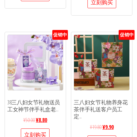
立刻购买
促销中
促销中
38三八妇女节礼物送员
三八妇女节礼物养身花
工女神节伴手礼盒老...
茶伴手礼送客户员工
定...
¥
50.00
¥
8.80
¥
19.80
¥
9.90
立刻购买