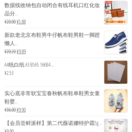
数据线收纳包自动闭合有线耳机口红化妆
品分...
¥
20.00
¥
5.88
新款老北京布鞋男牛仔帆布鞋男鞋一脚蹬
懒人...
¥
20.20
¥
9.89
A4纸白纸 A3 B5A5 16KB4 ...
¥
2.53
实心底非常软宝宝春秋帆布鞋单鞋男女童
鞋婴...
¥
36.00
¥
9.90
【会员尝鲜派样】第二代薇诺娜特护霜5g ...
¥
9.90