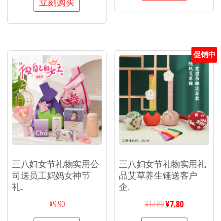
立刻购买
促销中
三八妇女节礼物实用公
三八妇女节礼物实用礼
司送员工妈妈女神节
品艾草养生锤送客户
礼...
企...
¥
9.90
¥
17.80
¥
7.80