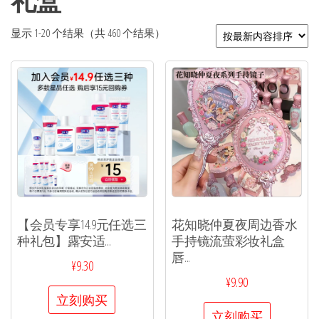
礼盒
显示 1-20 个结果（共 460 个结果）
【会员专享14.9元任选三
花知晓仲夏夜周边香水
种礼包】露安适...
手持镜流萤彩妆礼盒
唇...
¥
9.30
¥
9.90
立刻购买
立刻购买