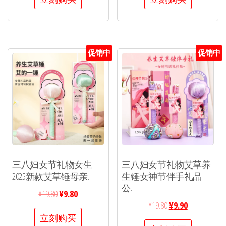
促销中
促销中
三八妇女节礼物女生
三八妇女节礼物艾草养
2025新款艾草锤母亲...
生锤女神节伴手礼品
公...
¥
19.80
¥
9.80
¥
19.80
¥
9.90
立刻购买