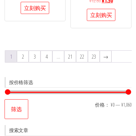
¥
12.80
¥
1.50
立刻购买
立刻购买
1
2
3
4
…
21
22
23
→
按价格筛选
价格：
¥0
—
¥1,060
筛选
搜索文章