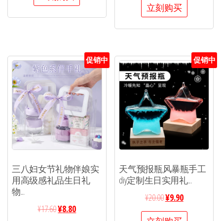
立刻购买
促销中
促销中
三八妇女节礼物伴娘实
天气预报瓶风暴瓶手工
用高级感礼品生日礼
diy定制生日实用礼...
物...
¥
20.00
¥
9.90
¥
17.60
¥
8.80