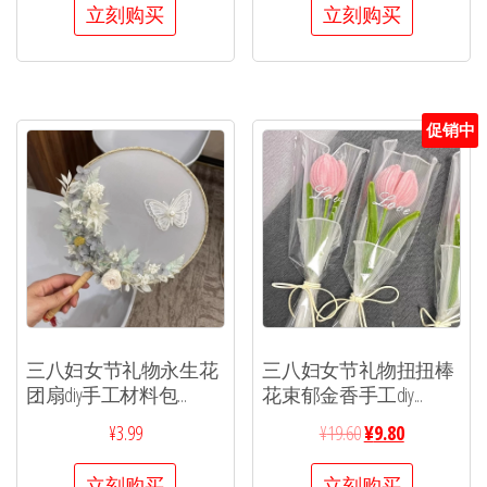
立刻购买
立刻购买
促销中
三八妇女节礼物永生花
三八妇女节礼物扭扭棒
团扇diy手工材料包...
花束郁金香手工diy...
¥
3.99
¥
19.60
¥
9.80
立刻购买
立刻购买