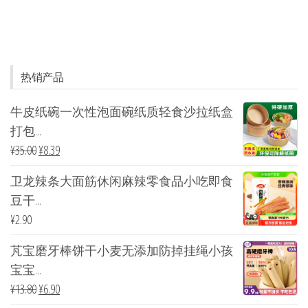
热销产品
牛皮纸碗一次性泡面碗纸质轻食沙拉纸盒
打包...
¥
35.00
¥
8.39
卫龙辣条大面筋休闲麻辣零食品小吃即食
豆干...
¥
2.90
芃宝磨牙棒饼干小麦无添加防掉挂绳小孩
宝宝...
¥
13.80
¥
6.90