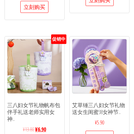
立刻购买
立刻购买
促销中
三八妇女节礼物帆布包
艾草锤三八妇女节礼物
伴手礼送老师实用女
送女生闺蜜38女神节...
神...
¥
5.90
¥
13.80
¥
6.90