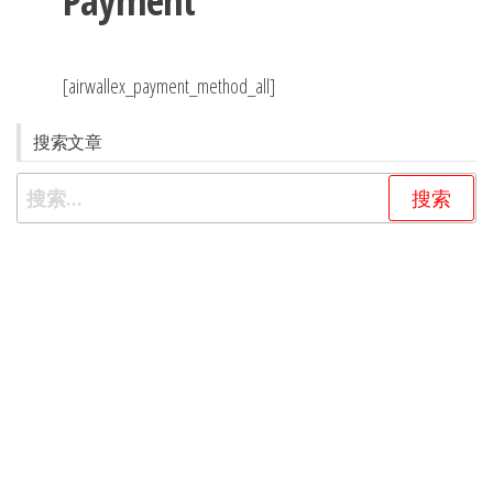
Payment
[airwallex_payment_method_all]
搜索文章