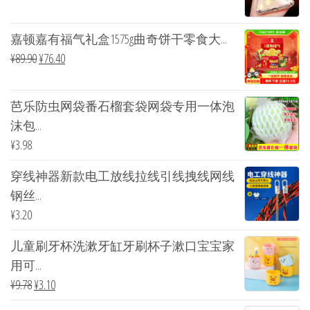
嘉顿嘉有福气礼盒1575g曲奇饼干零食大...
¥
89.90
¥
76.40
芭乐防虫网袋番石榴套袋网袋专用一体泡
沫包...
¥
3.98
穿线神器新款电工放线拉线引线拽线网线
钢丝...
¥
3.20
儿童刷牙杯洗漱牙缸牙刷杯子漱口宝宝家
用可...
¥
9.78
¥
3.10