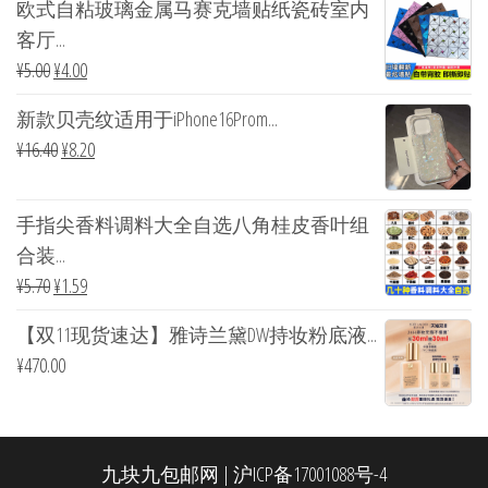
欧式自粘玻璃金属马赛克墙贴纸瓷砖室内
客厅...
¥
5.00
¥
4.00
新款贝壳纹适用于iPhone16Prom...
¥
16.40
¥
8.20
手指尖香料调料大全自选八角桂皮香叶组
合装...
¥
5.70
¥
1.59
【双11现货速达】雅诗兰黛DW持妆粉底液...
¥
470.00
九块九包邮网
|
沪ICP备17001088号-4