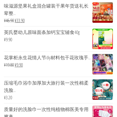
味滋源坚果礼盒混合罐装干果年货送礼长
辈整...
¥
46.90
¥
33.90
英氏婴幼儿原味面条加钙宝宝辅食40g
¥
9.90
花掌柜永生花情人节diy材料包干花玫瑰手...
¥
19.80
¥
9.90
压缩毛巾浴巾加厚加大旅行装一次性棉柔
洗脸...
¥
3.20
质量好的洗脸巾一次性纯植物棉医美专用
擦鼻...