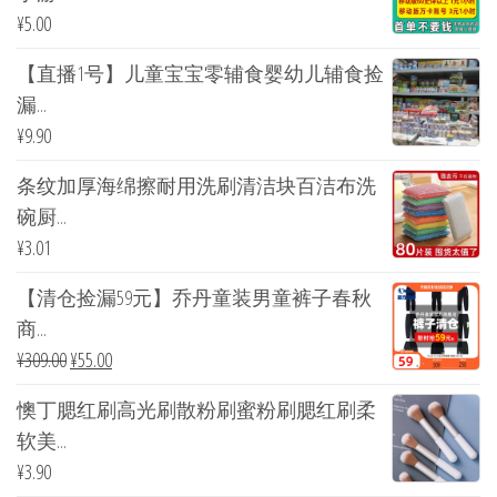
¥
5.00
【直播1号】儿童宝宝零辅食婴幼儿辅食捡
漏...
¥
9.90
条纹加厚海绵擦耐用洗刷清洁块百洁布洗
碗厨...
¥
3.01
【清仓捡漏59元】乔丹童装男童裤子春秋
商...
¥
309.00
¥
55.00
懊丁腮红刷高光刷散粉刷蜜粉刷腮红刷柔
软美...
¥
3.90