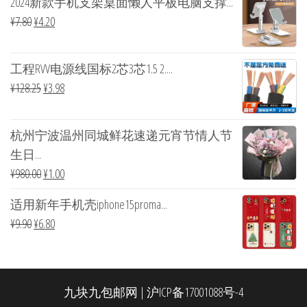
2024新款手机支架桌面懒人平板电脑支撑...
¥
7.80
¥
4.20
工程RVV电源线国标2芯3芯1.5 2....
¥
128.25
¥
3.98
杭州宁波温州同城鲜花速递元宵节情人节
生日...
¥
980.00
¥
1.00
适用新年手机壳iphone15proma...
¥
9.90
¥
6.80
九块九包邮网
|
沪ICP备17001088号-4