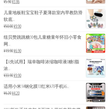
¥
5.90
¥
3.86
儿童地板鞋宝宝鞋子夏薄款室内早教防滑
软底...
¥
50.00
¥
9.90
纽贝赞跳跳糖30包儿童糖童年怀旧小零食
网...
¥
19.90
¥
6.90
【U先试用】瑞幸咖啡浓缩咖啡液0糖0脂
浓...
¥
33.90
¥
9.90
适用小米14钢化膜13红米k70手机k6...
¥
6.20
¥
4.20