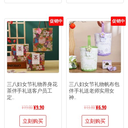
促销中
促销中
三八妇女节礼物养身花
三八妇女节礼物帆布包
茶伴手礼送客户员工
伴手礼送老师实用女
定...
神...
¥
19.80
¥
9.90
¥
13.80
¥
6.90
立刻购买
立刻购买