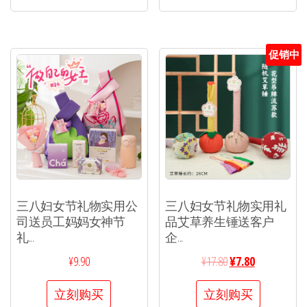
促销中
三八妇女节礼物实用公
三八妇女节礼物实用礼
司送员工妈妈女神节
品艾草养生锤送客户
礼...
企...
¥
9.90
¥
17.80
¥
7.80
立刻购买
立刻购买