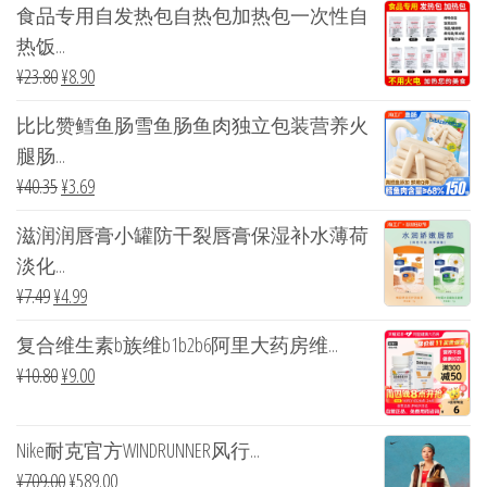
食品专用自发热包自热包加热包一次性自
热饭...
¥
23.80
¥
8.90
比比赞鳕鱼肠雪鱼肠鱼肉独立包装营养火
腿肠...
¥
40.35
¥
3.69
滋润润唇膏小罐防干裂唇膏保湿补水薄荷
淡化...
¥
7.49
¥
4.99
复合维生素b族维b1b2b6阿里大药房维...
¥
10.80
¥
9.00
Nike耐克官方WINDRUNNER风行...
¥
709.00
¥
589.00