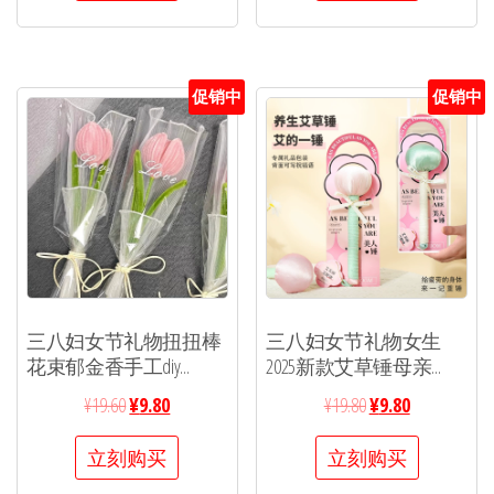
促销中
促销中
三八妇女节礼物扭扭棒
三八妇女节礼物女生
花束郁金香手工diy...
2025新款艾草锤母亲...
¥
19.60
¥
9.80
¥
19.80
¥
9.80
立刻购买
立刻购买