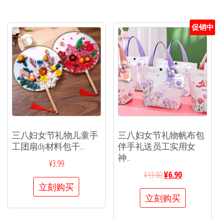
促销中
三八妇女节礼物儿童手
三八妇女节礼物帆布包
工团扇diy材料包干...
伴手礼送员工实用女
神...
¥
3.99
¥
13.80
¥
6.90
立刻购买
立刻购买