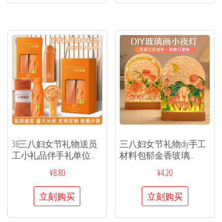
38三八妇女节礼物送员
三八妇女节礼物diy手工
工小礼品伴手礼单位...
材料包郁金香玻璃...
¥
8.80
¥
4.20
立刻购买
立刻购买