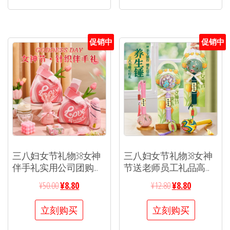
促销中
促销中
三八妇女节礼物38女神
三八妇女节礼物38女神
伴手礼实用公司团购...
节送老师员工礼品高...
¥
50.00
¥
8.80
¥
12.80
¥
8.80
立刻购买
立刻购买