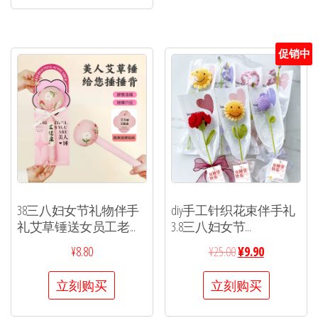
促销中
38三八妇女节礼物伴手
diy手工针织花束伴手礼
礼艾草锤送女员工老...
3.8三八妇女节...
¥
8.80
¥
25.00
¥
9.90
立刻购买
立刻购买