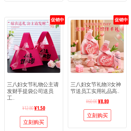
促销中
促销中
三八妇女节礼物公主请
三八妇女节礼物38女神
发财手提袋公司送员
节送员工实用礼品高...
工...
¥
60.00
¥
8.80
¥
12.80
¥
1.50
立刻购买
立刻购买