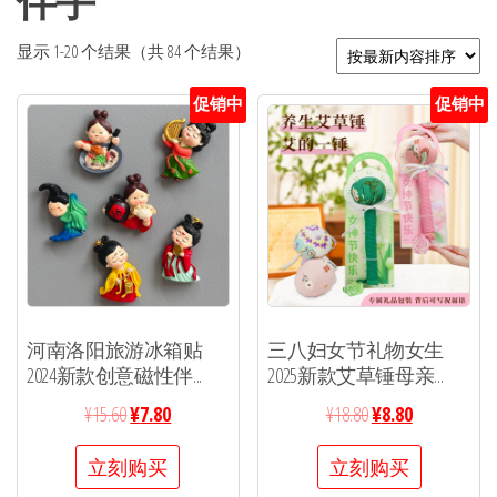
伴手
显示 1-20 个结果（共 84 个结果）
促销中
促销中
河南洛阳旅游冰箱贴
三八妇女节礼物女生
2024新款创意磁性伴...
2025新款艾草锤母亲...
¥
15.60
¥
7.80
¥
18.80
¥
8.80
立刻购买
立刻购买