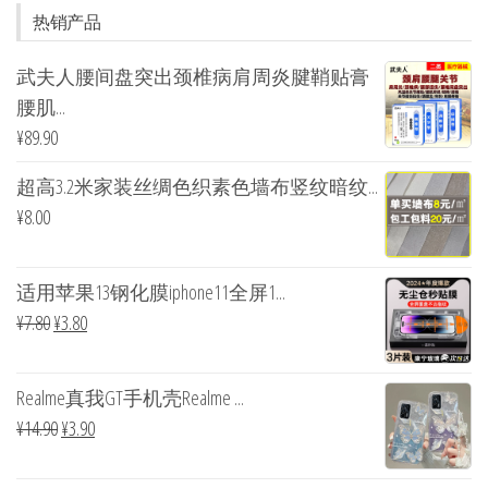
热销产品
武夫人腰间盘突出颈椎病肩周炎腱鞘贴膏
腰肌...
¥
89.90
超高3.2米家装丝绸色织素色墙布竖纹暗纹...
¥
8.00
适用苹果13钢化膜iphone11全屏1...
¥
7.80
¥
3.80
Realme真我GT手机壳Realme ...
¥
14.90
¥
3.90