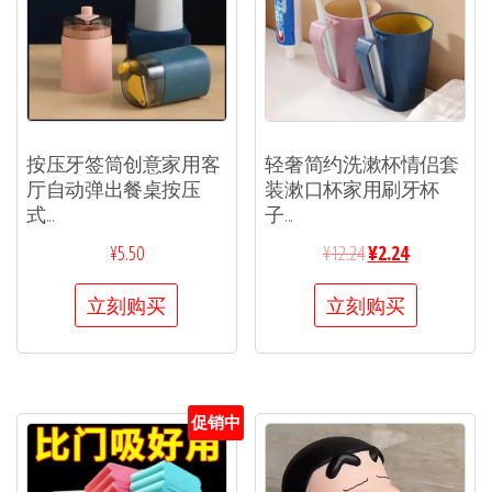
按压牙签筒创意家用客
轻奢简约洗漱杯情侣套
厅自动弹出餐桌按压
装漱口杯家用刷牙杯
式...
子...
¥
5.50
¥
12.24
¥
2.24
立刻购买
立刻购买
促销中