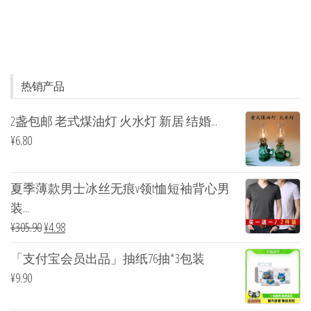
热销产品
2盏包邮 老式煤油灯 火水灯 新居 结婚...
¥
6.80
夏季薄款男士冰丝无痕v领t恤短袖背心男
装...
¥
305.90
¥
4.98
「支付宝会员出品」抽纸76抽*3包装
¥
9.90