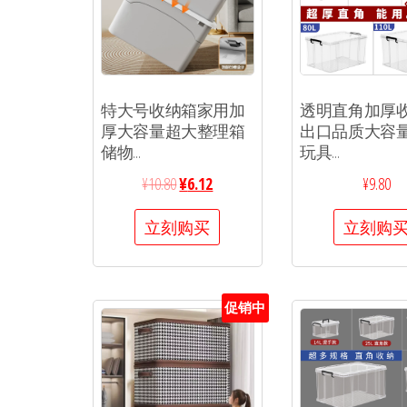
特大号收纳箱家用加
透明直角加厚
厚大容量超大整理箱
出口品质大容
储物...
玩具...
¥
10.80
¥
6.12
¥
9.80
立刻购买
立刻购
促销中