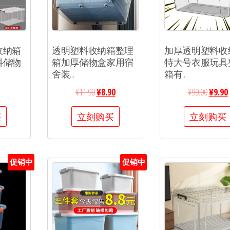
收纳箱
透明塑料收纳箱整理
加厚透明塑料收
料储物
箱加厚储物盒家用宿
特大号衣服玩具
舍装...
箱有...
¥
11.90
¥
8.90
¥
99.00
¥
9.90
买
立刻购买
立刻购买
促销中
促销中