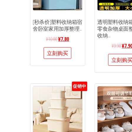
[秒杀价]塑料收纳箱宿
透明塑料收纳
舍卧室家用加厚整理...
零食杂物桌面
收纳...
¥
10.80
¥
7.80
¥
9.90
¥
7.9
立刻购买
立刻购
促销中