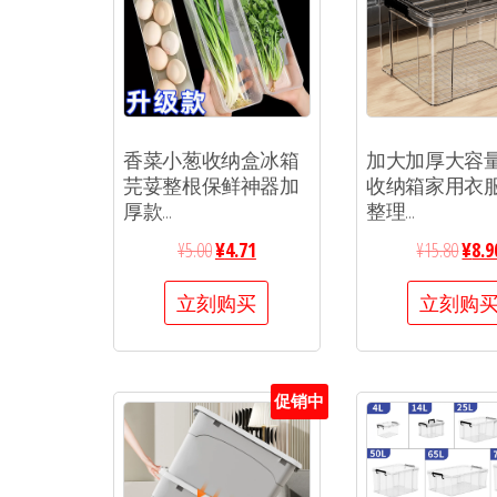
香菜小葱收纳盒冰箱
加大加厚大容
芫荽整根保鲜神器加
收纳箱家用衣
厚款...
整理...
¥
5.00
¥
4.71
¥
15.80
¥
8.9
立刻购买
立刻购
促销中