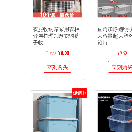
衣服收纳箱家用衣柜
直角加厚透明
分层整理加厚衣物裤
大容量超大塑
子收...
箱特...
¥
16.90
¥
6.90
¥
9.80
立刻购买
立刻购
促销中