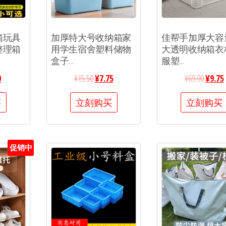
箱玩具
加厚特大号收纳箱家
佳帮手加厚大容
整理箱
用学生宿舍塑料储物
大透明收纳箱衣
盒子...
服塑...
0
¥
15.50
¥
7.75
¥
69.90
¥
9.75
买
立刻购买
立刻购买
促销中