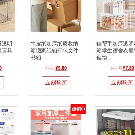
量透明
牛皮纸加厚纸质收纳
佳帮手加厚透明
服玩具
箱搬家纸箱打包文件
箱学生宿舍衣服
书箱...
储物...
0
¥
7.25
¥
5.80
¥
21.90
¥
7.80
买
立刻购买
立刻购买
促销中