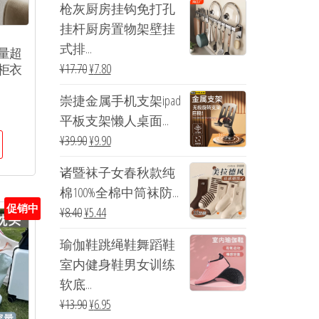
枪灰厨房挂钩免打孔
挂杆厨房置物架壁挂
式排...
量超
¥
17.70
¥
7.80
柜衣
崇捷金属手机支架ipad
平板支架懒人桌面...
¥
39.90
¥
9.90
诸暨袜子女春秋款纯
棉100%全棉中筒袜防...
促销中
¥
8.40
¥
5.44
瑜伽鞋跳绳鞋舞蹈鞋
室内健身鞋男女训练
软底...
¥
13.90
¥
6.95