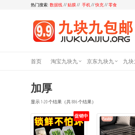
热门搜索:
数据线
//
贴膜
//
手机
//
快充
//
零食
九块
九包
首页
淘宝九块九
京东九块九
九块
邮,9
块9包
邮,9.9
加厚
元包
显示 1-20 个结果（共 886 个结果）
邮,九
块九
促销中
官网