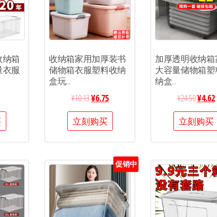
收纳箱
收纳箱家用加厚装书
加厚透明收纳箱
量衣服
储物箱衣服塑料收纳
大容量储物箱塑
盒玩...
纳盒...
¥
10.13
¥
6.75
¥
24.50
¥
4.62
买
立刻购买
立刻购买
促销中