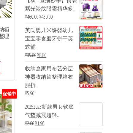
【双11直播秒杀】倩碧
紫光淡纹眼霜精华多...
¥
460.00
¥
430.00
纳箱
英氏婴儿米饼婴幼儿
整理
宝宝零食磨牙饼干英
式辅...
¥
35.80
¥
8.80
收纳盒家用布艺分层
神器收纳筐整理箱衣
服折...
¥
5.90
促销中
20252023新款男女软底
气垫减震超轻...
¥
2.00
¥
1.90