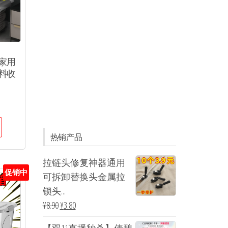
家用
料收
热销产品
拉链头修复神器通用
促销中
可拆卸替换头金属拉
锁头...
¥
8.90
¥
3.80