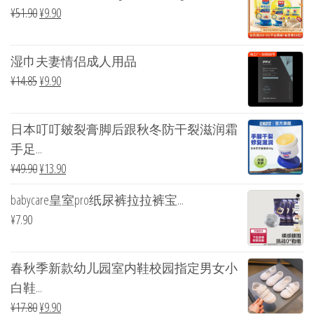
¥
51.90
¥
9.90
湿巾夫妻情侣成人用品
¥
14.85
¥
9.90
日本叮叮皴裂膏脚后跟秋冬防干裂滋润霜
手足...
¥
49.90
¥
13.90
babycare皇室pro纸尿裤拉拉裤宝...
¥
7.90
春秋季新款幼儿园室内鞋校园指定男女小
白鞋...
¥
17.80
¥
9.90