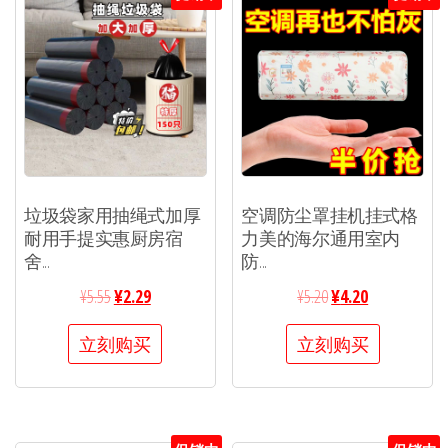
垃圾袋家用抽绳式加厚
空调防尘罩挂机挂式格
耐用手提实惠厨房宿
力美的海尔通用室内
舍...
防...
¥
5.55
¥
2.29
¥
5.20
¥
4.20
立刻购买
立刻购买