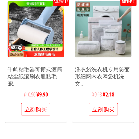
促销中
促销中
千屿粘毛器可撕式滚筒
洗衣袋洗衣机专用防变
粘尘纸滚刷衣服黏毛
形细网内衣网袋机洗
宠...
文...
¥
10.90
¥
9.90
¥
9.18
¥
2.18
立刻购买
立刻购买