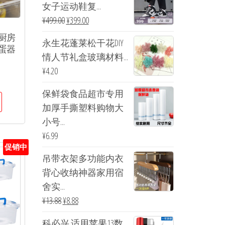
女子运动鞋复...
¥
499.00
¥
399.00
厨房
永生花蓬莱松干花DIY
蛋器
情人节礼盒玻璃材料...
¥
4.20
保鲜袋食品超市专用
加厚手撕塑料购物大
小号...
¥
6.99
促销中
吊带衣架多功能内衣
背心收纳神器家用宿
舍实...
¥
13.88
¥
8.88
科必兴 适用苹果13数