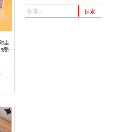
防尘
钱整