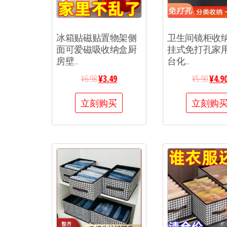
冰箱贴磁贴置物架侧
卫生间镜柜收
面可爱磁吸收纳盒厨
挂式免打孔家
房壁...
台化...
¥
6.98
¥
3.49
¥
5.90
¥
4.9
立刻购买
立刻购