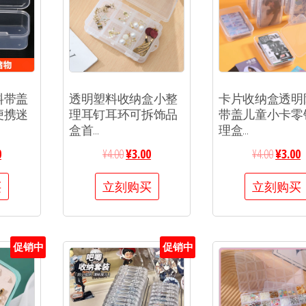
料带盖
透明塑料收纳盒小整
卡片收纳盒透明
便携迷
理耳钉耳环可拆饰品
带盖儿童小卡零
盒首...
理盒...
0
¥
4.00
¥
3.00
¥
4.00
¥
3.00
买
立刻购买
立刻购买
促销中
促销中