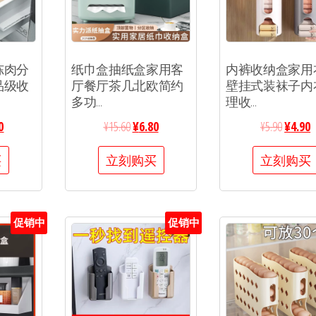
冻肉分
纸巾盒抽纸盒家用客
内裤收纳盒家用
品级收
厅餐厅茶几北欧简约
壁挂式装袜子内
多功...
理收...
0
¥
15.60
¥
6.80
¥
5.90
¥
4.90
买
立刻购买
立刻购买
促销中
促销中