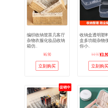
编织收纳筐茶几客厅
收纳盒透明塑
杂物衣服化妆品收纳
盒多功能杂物
箱仿...
你小...
¥
6.90
¥
4.90
¥
3.9
立刻购买
立刻购
促销中