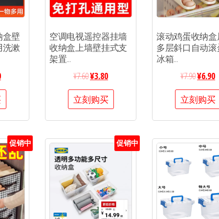
纳盒壁
空调电视遥控器挂墙
滚动鸡蛋收纳盒
用洗漱
收纳盒上墙壁挂式支
多层斜口自动滚
架置...
冰箱...
0
¥
7.60
¥
3.80
¥
7.90
¥
6.90
买
立刻购买
立刻购买
促销中
促销中