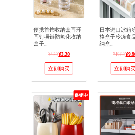
便携首饰收纳盒耳环
日本进口冰箱
耳钉项链防氧化收纳
格盒子冷冻食
盒子...
纳盒...
¥
4.20
¥
3.20
¥
19.80
¥
9.9
立刻购买
立刻购
促销中