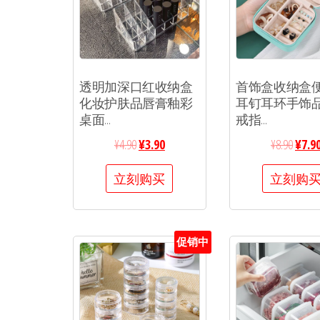
透明加深口红收纳盒
首饰盒收纳盒
化妆护肤品唇膏釉彩
耳钉耳环手饰
桌面...
戒指...
¥
4.90
¥
3.90
¥
8.90
¥
7.9
立刻购买
立刻购
促销中