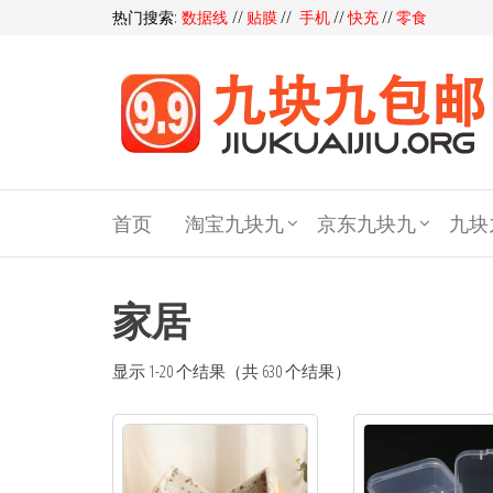
热门搜索:
数据线
//
贴膜
//
手机
//
快充
//
零食
九块
九包
首页
淘宝九块九
京东九块九
九块
邮,9
块9包
邮,9.9
家居
元包
显示 1-20 个结果（共 630 个结果）
邮,九
块九
官网