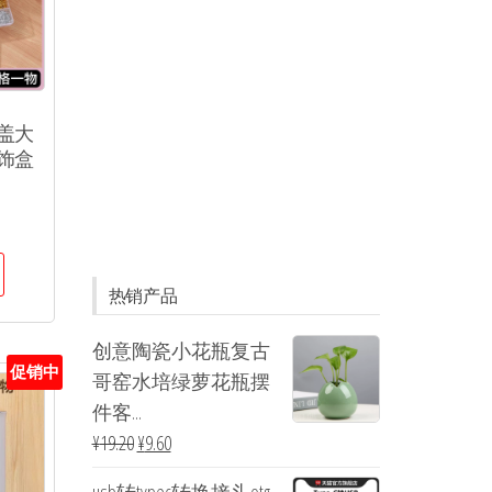
盖大
饰盒
热销产品
创意陶瓷小花瓶复古
促销中
哥窑水培绿萝花瓶摆
件客...
¥
19.20
¥
9.60