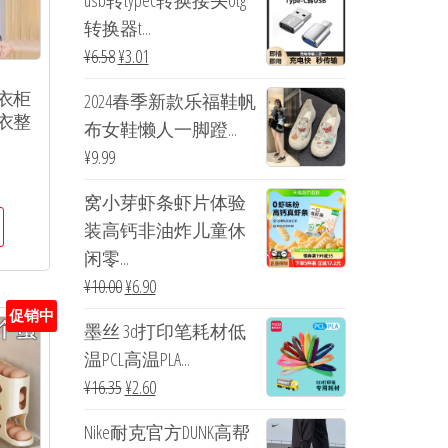
usb转typec转换接头otg
转换器t...
¥
6.58
¥
3.01
衣柜
2024春季新款乐福鞋帆
衣整
布女鞋懒人一脚蹬...
¥
9.99
窝小芽虾条虾片体验
装高钙非油炸儿童休
闲零...
¥
10.00
¥
6.90
促销中
墨丝 3d打印笔耗材低
温PCL高温PLA...
¥
16.35
¥
2.60
Nike耐克官方DUNK高帮