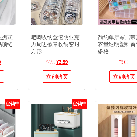
便携式
吧唧收纳盒透明亚克
简约单层家居带
品项链
力周边徽章收纳密封
容量透明塑料首
方形...
多格...
0
¥
4.99
¥
3.99
¥
3.00
买
立刻购买
立刻购买
促销中
促销中