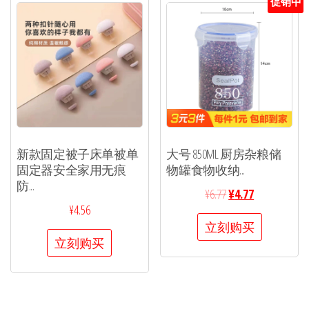
促销中
新款固定被子床单被单
大号 850ML 厨房杂粮储
固定器安全家用无痕
物罐食物收纳...
防...
¥
6.77
¥
4.77
¥
4.56
立刻购买
立刻购买