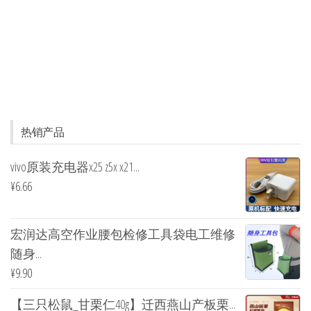
热销产品
vivo原装充电器x25 z5x x21...
¥
6.66
宏润达高空作业腰包检修工具袋电工维修
随身...
¥
9.90
【三只松鼠_甘栗仁40g】迁西燕山产板栗...