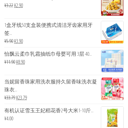
¥
3.22
¥
2.90
1盒牙线50支盒装便携式清洁牙齿家用牙
签...
¥
5.90
¥
3.90
怡飘云柔巾乳霜抽纸巾母婴可用 3层 40...
¥
11.90
¥
8.90
当妮留香珠家用洗衣服持久留香味洗衣凝
珠衣...
¥
33.79
¥
23.79
有机认证雪玉王妃稻花香2号大米1-10斤...
¥
4.00