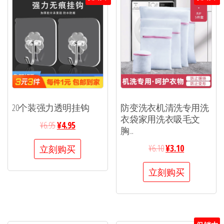
20个装强力透明挂钩
防变洗衣机清洗专用洗
衣袋家用洗衣吸毛文
¥
6.95
¥
4.95
胸...
¥
6.10
¥
3.10
立刻购买
立刻购买