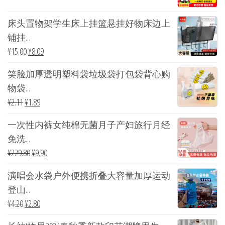
床头置物架学生床上挂篮悬挂好物床边上
铺挂...
¥
15.00
¥
8.09
笑脸加厚透明塑料袋垃圾袋打包袋背心购
物袋...
¥
2.11
¥
1.89
一次性内裤女纯棉无菌月子产妇旅行月经
免洗...
¥
229.80
¥
9.90
演唱会水袋户外便携折叠大容量加厚运动
登山...
¥
4.20
¥
2.80