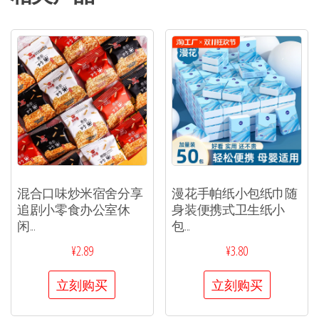
混合口味炒米宿舍分享
漫花手帕纸小包纸巾随
追剧小零食办公室休
身装便携式卫生纸小
闲...
包...
¥
2.89
¥
3.80
立刻购买
立刻购买