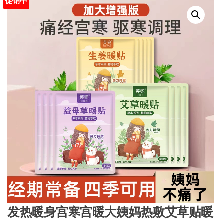
促销中
发热暖身宫寒宫暖大姨妈热敷艾草贴暖