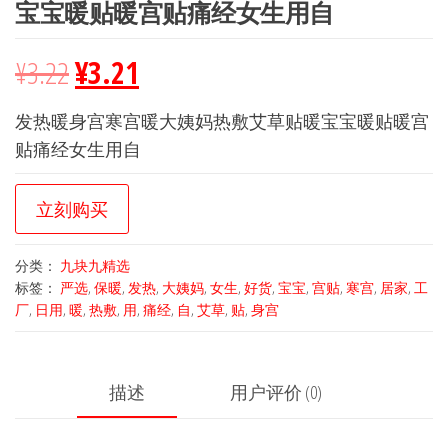
宝宝暖贴暖宫贴痛经女生用自
¥
3.22
¥
3.21
发热暖身宫寒宫暖大姨妈热敷艾草贴暖宝宝暖贴暖宫
贴痛经女生用自
立刻购买
分类：
九块九精选
标签：
严选
,
保暖
,
发热
,
大姨妈
,
女生
,
好货
,
宝宝
,
宫贴
,
寒宫
,
居家
,
工
厂
,
日用
,
暖
,
热敷
,
用
,
痛经
,
自
,
艾草
,
贴
,
身宫
描述
用户评价 (0)