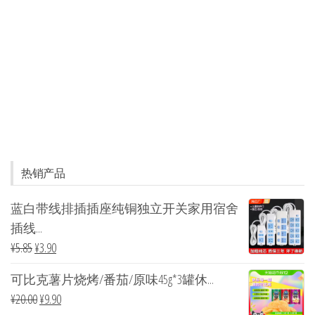
热销产品
蓝白带线排插插座纯铜独立开关家用宿舍
插线...
¥
5.85
¥
3.90
可比克薯片烧烤/番茄/原味45g*3罐休...
¥
20.00
¥
9.90