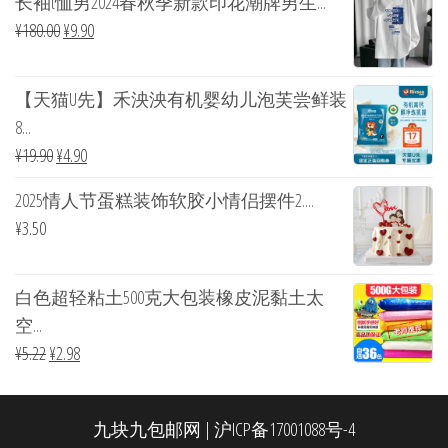
长袖t恤男2024春秋季新款印花潮牌男生...
¥
180.00
¥
9.90
【天猫U先】禾泱泱有机婴幼儿泡芙尝鲜装
8...
¥
19.90
¥
4.90
2025情人节蛋糕装饰软胶小情侣摆件2....
¥
3.50
白色超轻粘土500克大包装橡皮泥黏土太
空...
¥
5.22
¥
2.98
九块九包邮网
|
沪ICP备17001088号-4