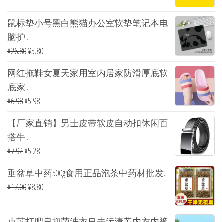
鼠标垫小号黑白熊猫办公室软垫笔记本电
脑护...
¥
26.80
¥
5.80
网红拖鞋女夏天家用室内居家防滑厚底软
底家...
¥
6.98
¥
5.98
【厂家直销】男士皮带软皮自动扣休闲百
搭牛...
¥
7.92
¥
5.28
垂盆草中药500g食用正品泡茶中药材批发...
¥
17.00
¥
8.80
小苏打肥皂抑菌洗衣皂去污渍黄内衣内裤