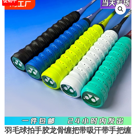
促销中
羽毛球拍手胶龙骨缠把带吸汗带手把缠