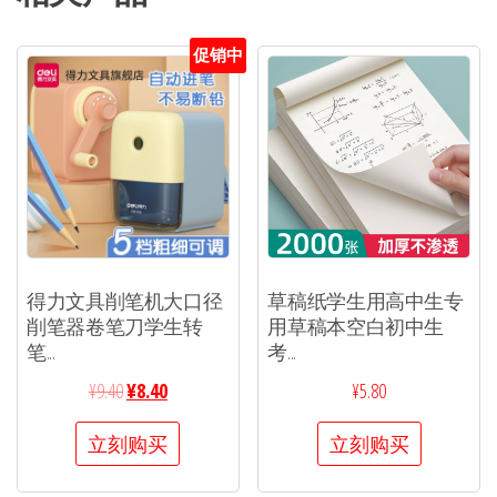
促销中
得力文具削笔机大口径
草稿纸学生用高中生专
削笔器卷笔刀学生转
用草稿本空白初中生
笔...
考...
¥
9.40
¥
8.40
¥
5.80
立刻购买
立刻购买