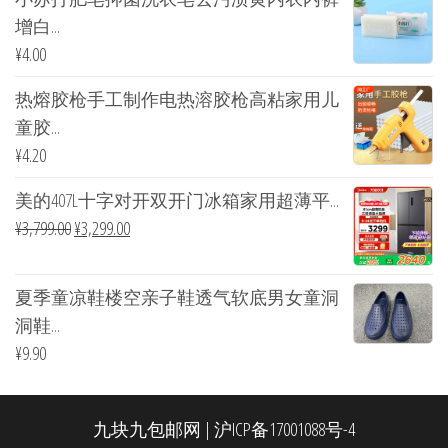
增白...
¥
4.00
热熔胶枪手工制作电热溶胶枪高粘家用儿
童胶...
¥
4.20
美的407L十字对开双开门冰箱家用超薄平...
¥
3,799.00
¥
3,299.00
夏季童凉鞋楼空亲子鞋透气软底男女童洞
洞鞋...
¥
9.90
九块九包邮网
|
沪ICP备17001088号-4