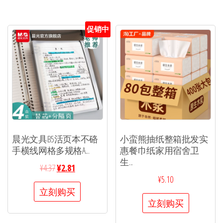
促销中
晨光文具B5活页本不硌
小蛮熊抽纸整箱批发实
手横线网格多规格A...
惠餐巾纸家用宿舍卫
生...
¥
4.37
¥
2.81
¥
5.10
立刻购买
立刻购买