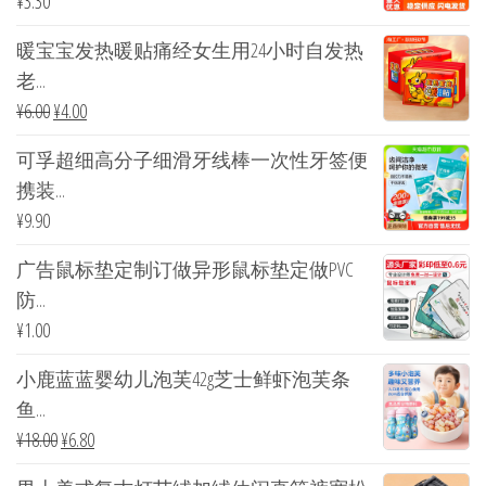
¥
3.30
暖宝宝发热暖贴痛经女生用24小时自发热
老...
¥
6.00
¥
4.00
可孚超细高分子细滑牙线棒一次性牙签便
携装...
¥
9.90
广告鼠标垫定制订做异形鼠标垫定做PVC
防...
¥
1.00
小鹿蓝蓝婴幼儿泡芙42g芝士鲜虾泡芙条
鱼...
¥
18.00
¥
6.80