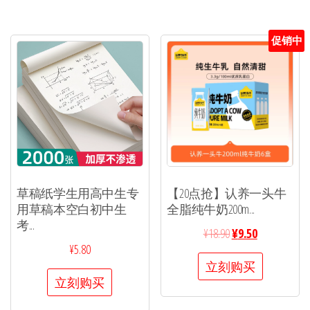
促销中
草稿纸学生用高中生专
【20点抢】认养一头牛
用草稿本空白初中生
全脂纯牛奶200m...
考...
¥
18.90
¥
9.50
¥
5.80
立刻购买
立刻购买