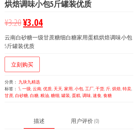
烘焙调味小包5斤罐装优质
¥
3.20
¥
3.04
云南白砂糖一级甘蔗糖细白糖家用蛋糕烘焙调味小包
5斤罐装优质
立刻购买
分类：
九块九精选
标签：
5
,
一级
,
云南
,
优质
,
天天
,
家用
,
小包
,
工厂
,
干货
,
斤
,
烘焙
,
特卖
,
甘蔗
,
白砂糖
,
白糖
,
粮油
,
糖细
,
罐装
,
蛋糕
,
调味
,
速食
,
食糖
描述
用户评价 (0)