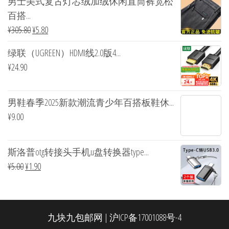
男士美式复古灯芯绒加绒休闲直筒裤宽松
百搭...
¥
305.80
¥
5.80
绿联（UGREEN）HDMI线2.0版4...
¥
24.90
男鞋春季2025新款潮流青少年百搭板鞋休...
¥
9.00
斯洛普otg转接头手机u盘转换器type...
¥
5.00
¥
1.90
九块九包邮网
|
沪ICP备17001088号-4