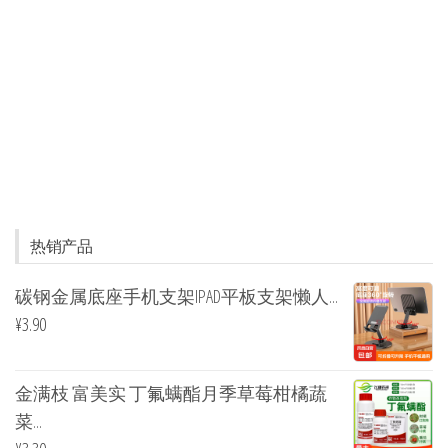
热销产品
碳钢金属底座手机支架IPAD平板支架懒人...
¥
3.90
金满枝 富美实 丁氟螨酯月季草莓柑橘蔬
菜...