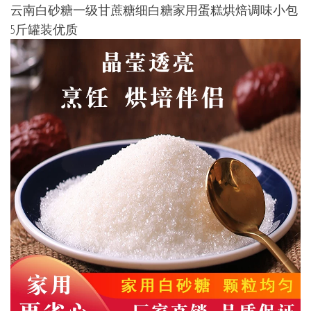
云南白砂糖一级甘蔗糖细白糖家用蛋糕烘焙调味小包
5斤罐装优质