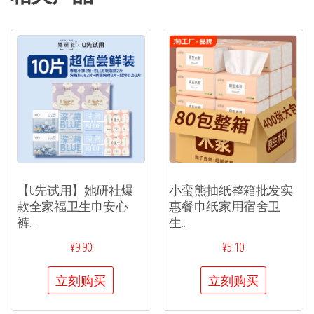
【U先试用】她研社爆
小蛮熊抽纸整箱批发实
款全家福卫生巾安心
惠餐巾纸家用宿舍卫
裤...
生...
¥
9.90
¥
5.10
立刻购买
立刻购买