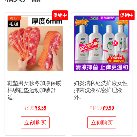
促销中
促销中
鞋垫男女秋冬加厚保暖
妇炎洁私处洗护液女性
棉绒鞋垫运动加绒舒
抑菌洗液私密护理液
适...
外...
¥
3.99
¥
3.59
¥
14.90
¥
9.90
立刻购买
立刻购买