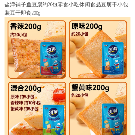
盐津铺子鱼豆腐约20包零食小吃休闲食品豆腐干小包
装豆干即食200g