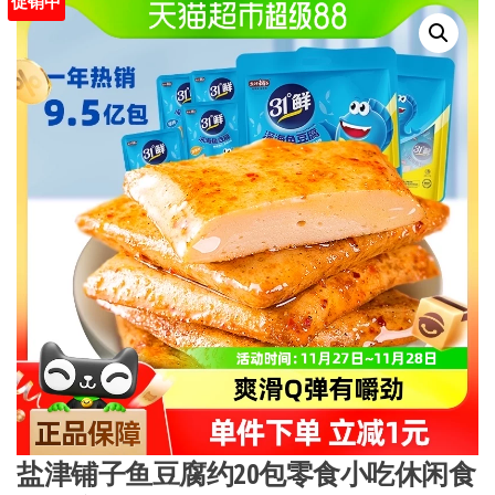
促销中
盐津铺子鱼豆腐约20包零食小吃休闲食