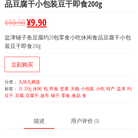
品豆腐干小包装豆干即食200g
¥
10.90
¥
9.90
盐津铺子鱼豆腐约20包零食小吃休闲食品豆腐干小包
装豆干即食200g
立刻购买
分类：
九块九精选
标签：
20
,
200g
,
休闲
,
包
,
即食
,
坚果
,
天猫
,
小包装
,
小吃
,
特产
,
盐津
,
约
,
豆干
,
豆腐
,
豆腐干
,
超市
,
铺子
,
零食
,
食品
,
鱼
描述
用户评价 (0)