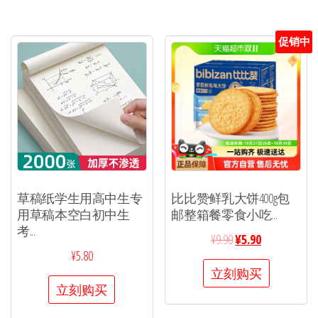
促销中
草稿纸学生用高中生专
比比赞鲜乳大饼400g包
用草稿本空白初中生
邮整箱餐零食小吃...
考...
¥
9.90
¥
5.90
¥
5.80
立刻购买
立刻购买