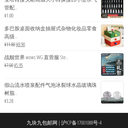
管配...
¥
1.00
多巴胺桌面收纳盒抽屉式杂物化妆品零食
高级...
¥
11.80
¥
8.90
战舰世界 wows WG 直营服 Ste...
¥
7.00
¥
5.95
假山流水喷泉配件气泡冰裂球水晶玻璃珠
树脂...
¥
3.28
九块九包邮网
|
沪ICP备17001088号-4