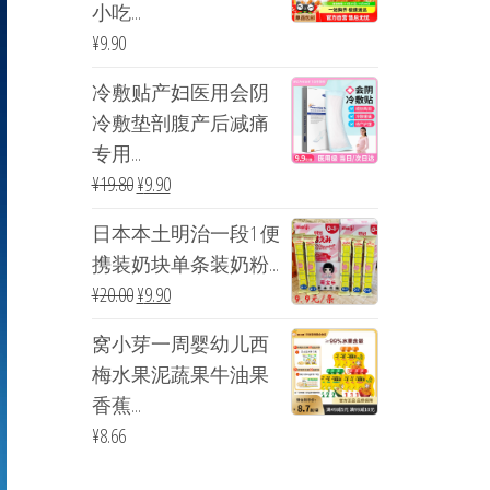
小吃...
¥
9.90
冷敷贴产妇医用会阴
冷敷垫剖腹产后减痛
专用...
¥
19.80
¥
9.90
日本本土明治一段1 便
携装奶块单条装奶粉...
¥
20.00
¥
9.90
窝小芽一周婴幼儿西
梅水果泥蔬果牛油果
香蕉...
¥
8.66