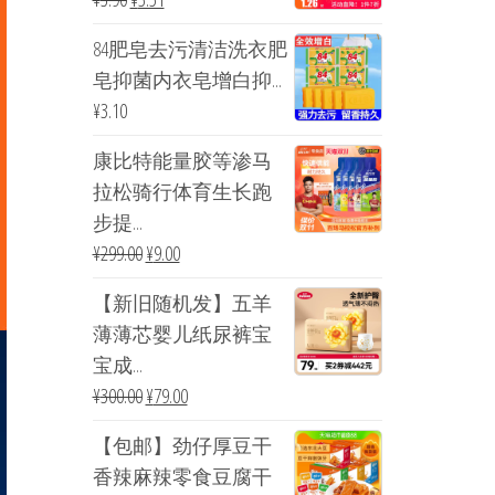
84肥皂去污清洁洗衣肥
皂抑菌内衣皂增白抑...
¥
3.10
康比特能量胶等渗马
拉松骑行体育生长跑
步提...
¥
299.00
¥
9.00
【新旧随机发】五羊
薄薄芯婴儿纸尿裤宝
宝成...
¥
300.00
¥
79.00
【包邮】劲仔厚豆干
香辣麻辣零食豆腐干