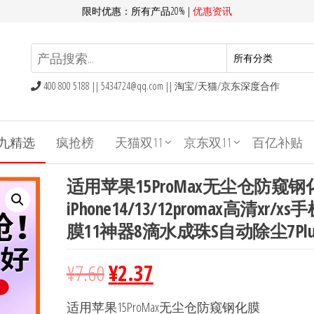
限时优惠：所有产品20% |
优惠资讯
400 800 5188 ||
5434724@qq.com
|| 淘宝/天猫/京东深度合作
九精选
疯抢榜
天猫双11
京东双11
百亿补贴
适用苹果15ProMax无尘仓防窥钢
iPhone14/13/12promax高清xr/x
膜11神器8滴水成珠S自动除尘7Plu
¥
7.60
¥
2.37
适用苹果15ProMax无尘仓防窥钢化膜