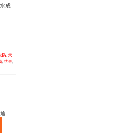
8滴水成
仓防
,
天
动
,
苹果
,
s通