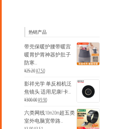
热销产品
带兜保暖护腰带暖宫
暖胃护胃神器护肚子
防寒...
¥
25.20
¥
7.50
影祥光学 单反相机泛
焦镜头 适用尼康F卡...
¥
300.00
¥
9.90
六类网线10m20m超五类
室外电脑宽带路...
¥
3.90
¥
3.51