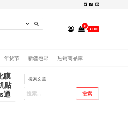
0
¥0.00
年货节
新疆包邮
热销商品库
化膜
搜索文章
s手机贴
s通