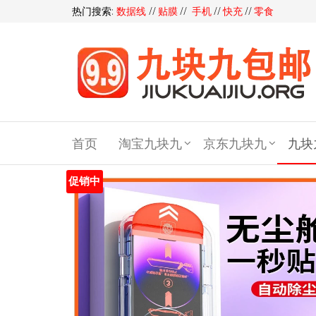
热门搜索:
数据线
//
贴膜
//
手机
//
快充
//
零食
九块
九包
首页
淘宝九块九
京东九块九
九块
邮,9
块9包
促销中
邮,9.9
元包
邮,九
块九
官网