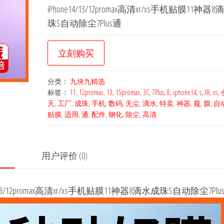
iPhone14/13/12promax高清xr/xs手机贴膜11神器
珠S自动除尘7Plus通
立刻购买
分类：
九块九精选
标签：
11
,
12promax
,
13
,
15promax
,
3C
,
7Plus
,
8
,
iphone14
,
s
,
XR
,
xs
,
天
,
工厂
,
成珠
,
手机
,
数码
,
无尘
,
滴水
,
特卖
,
神器
,
窥
,
膜
,
自
贴膜
,
适用
,
通
,
配件
,
钢化
,
除尘
,
高清
用户评价 (0)
3/12promax高清xr/xs手机贴膜11神器8滴水成珠S自动除尘7Plu