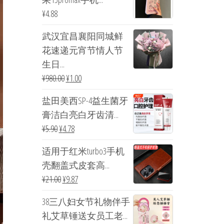
¥
4.88
武汉宜昌襄阳同城鲜
花速递元宵节情人节
生日...
¥
980.00
¥
1.00
盐田美西SP-4益生菌牙
膏洁白亮白牙齿清...
¥
5.90
¥
4.78
适用于红米turbo3手机
壳翻盖式皮套高...
¥
21.00
¥
9.87
38三八妇女节礼物伴手
礼艾草锤送女员工老...