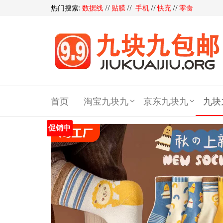
热门搜索:
数据线
//
贴膜
//
手机
//
快充
//
零食
九块
九包
首页
淘宝九块九
京东九块九
九块
邮,9
块9包
促销中
邮,9.9
元包
邮,九
块九
官网