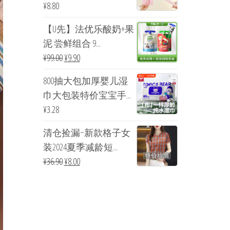
¥
8.80
【U先】法优乐酸奶+果
泥 尝鲜组合 9...
¥
99.00
¥
9.90
800抽大包加厚婴儿湿
巾大包装特价宝宝手...
¥
3.28
清仓捡漏~新款格子女
装2024夏季减龄短...
¥
36.90
¥
8.00