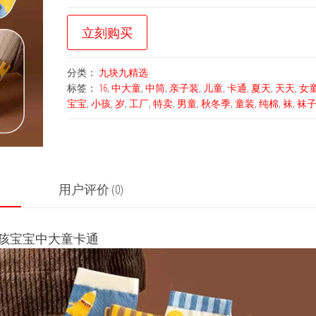
立刻购买
分类：
九块九精选
标签：
16
,
中大童
,
中筒
,
亲子装
,
儿童
,
卡通
,
夏天
,
天天
,
女
宝宝
,
小孩
,
岁
,
工厂
,
特卖
,
男童
,
秋冬季
,
童装
,
纯棉
,
袜
,
袜
用户评价 (0)
孩宝宝中大童卡通