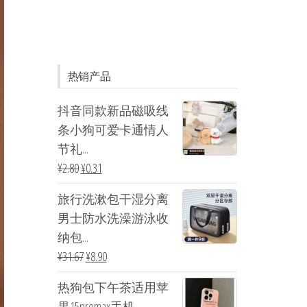
热销产品
抖音同款新品磁吸线
条小狗可爱卡通情人
节礼...
¥
2.80
¥
0.31
旅行洗漱包干湿分离
男士防水洗澡游泳收
纳包...
¥
31.67
¥
8.90
热狗包下午茶适用苹
果15promax手机...