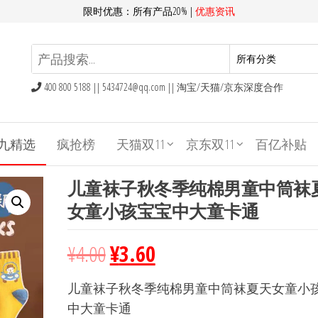
限时优惠：所有产品20% |
优惠资讯
400 800 5188 ||
5434724@qq.com
|| 淘宝/天猫/京东深度合作
九精选
疯抢榜
天猫双11
京东双11
百亿补贴
儿童袜子秋冬季纯棉男童中筒袜
女童小孩宝宝中大童卡通
¥
4.00
¥
3.60
儿童袜子秋冬季纯棉男童中筒袜夏天女童小
中大童卡通