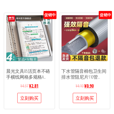
促销中
促销中
晨光文具B5活页本不硌
下水管隔音棉包卫生间
手横线网格多规格A...
排水管阻尼片110管...
¥
4.37
¥
2.81
¥
4.10
¥
0.90
立刻购买
立刻购买