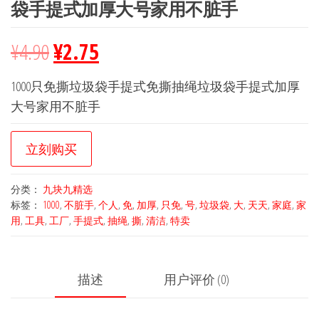
袋手提式加厚大号家用不脏手
¥
4.90
¥
2.75
1000只免撕垃圾袋手提式免撕抽绳垃圾袋手提式加厚
大号家用不脏手
立刻购买
分类：
九块九精选
标签：
1000
,
不脏手
,
个人
,
免
,
加厚
,
只免
,
号
,
垃圾袋
,
大
,
天天
,
家庭
,
家
用
,
工具
,
工厂
,
手提式
,
抽绳
,
撕
,
清洁
,
特卖
描述
用户评价 (0)