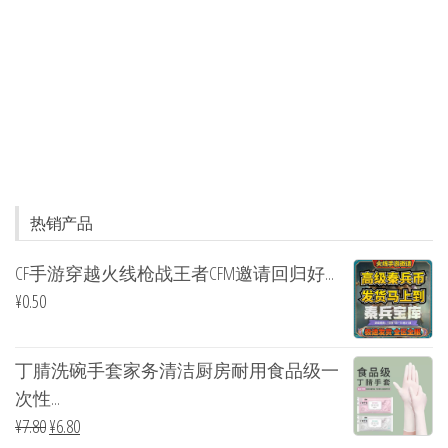
热销产品
CF手游穿越火线枪战王者CFM邀请回归好...
¥
0.50
丁腈洗碗手套家务清洁厨房耐用食品级一
次性...
¥
7.80
¥
6.80