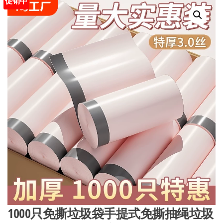
促销中
1000只免撕垃圾袋手提式免撕抽绳垃圾