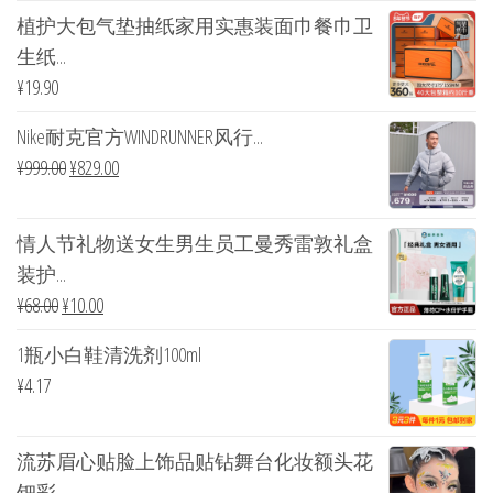
植护大包气垫抽纸家用实惠装面巾餐巾卫
生纸...
¥
19.90
Nike耐克官方WINDRUNNER风行...
¥
999.00
¥
829.00
情人节礼物送女生男生员工曼秀雷敦礼盒
装护...
¥
68.00
¥
10.00
1瓶小白鞋清洗剂100ml
¥
4.17
流苏眉心贴脸上饰品贴钻舞台化妆额头花
钿彩...