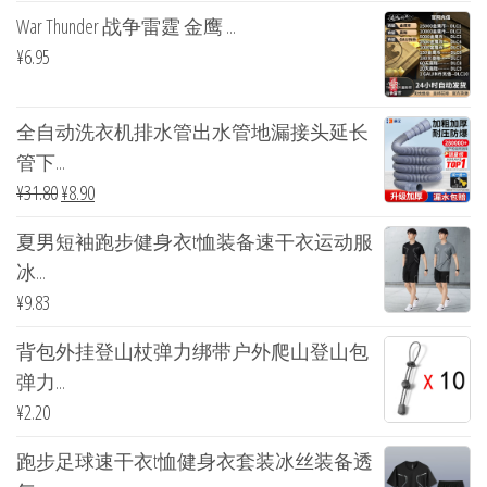
War Thunder 战争雷霆 金鹰 ...
¥
6.95
全自动洗衣机排水管出水管地漏接头延长
管下...
¥
31.80
¥
8.90
夏男短袖跑步健身衣t恤装备速干衣运动服
冰...
¥
9.83
背包外挂登山杖弹力绑带户外爬山登山包
弹力...
¥
2.20
跑步足球速干衣t恤健身衣套装冰丝装备透