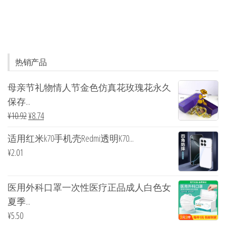
热销产品
母亲节礼物情人节金色仿真花玫瑰花永久
保存...
¥
10.92
¥
8.74
适用红米k70手机壳Redmi透明K70...
¥
2.01
医用外科口罩一次性医疗正品成人白色女
夏季...
¥
5.50