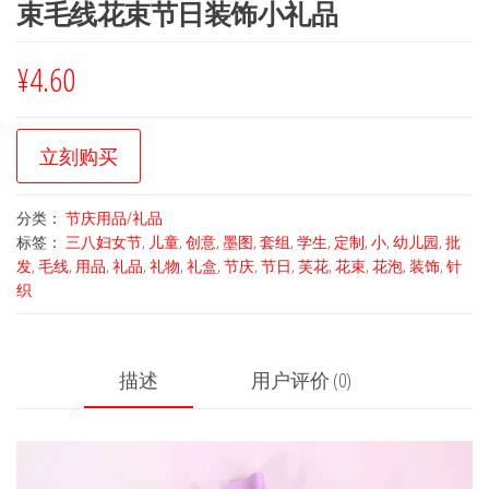
束毛线花束节日装饰小礼品
¥
4.60
立刻购买
分类：
节庆用品/礼品
标签：
三八妇女节
,
儿童
,
创意
,
墨图
,
套组
,
学生
,
定制
,
小
,
幼儿园
,
批
发
,
毛线
,
用品
,
礼品
,
礼物
,
礼盒
,
节庆
,
节日
,
芙花
,
花束
,
花泡
,
装饰
,
针
织
描述
用户评价 (0)