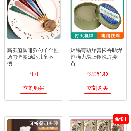
高颜值咖啡猫勺子个性
焊锡膏助焊膏松香助焊
汤勺调羹汤匙儿童不
剂强力易上锡洗焊接
锈...
黄...
¥
1.71
¥
3.60
¥
1.80
立刻购买
立刻购买
促销中