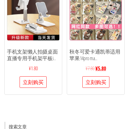
手机支架懒人拍摄桌面
秋冬可爱卡通凯蒂适用
直播专用手机架平板i...
苹果14pro ma...
¥
1.80
¥
7.80
¥
5.80
立刻购买
立刻购买
搜索文章