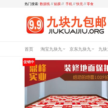
热门搜索:
数据线
//
贴膜
//
手机
//
快充
//
零食
九块
九包
首页
淘宝九块九
京东九块九
九块
邮,9
块9包
促销中
邮,9.9
元包
邮,九
块九
官网