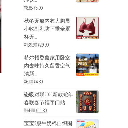
¥
8.85
¥
5.90
秋冬无痕内衣大胸显
小收副乳防下垂全罩
杯无...
¥
139.90
¥
29.90
希尔顿香薰家用卧室
内去味持久留香空气
清新...
¥
6.80
¥
4.80
磁吸对联2025新款蛇年
春联春节福字门贴...
¥
14.80
¥
11.80
宝宝5股牛奶棉自织围