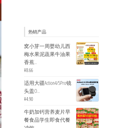
热销产品
窝小芽一周婴幼儿西
梅水果泥蔬果牛油果
香蕉...
¥
8.66
适用大疆Action4/5Pro镜
头盖O...
¥
4.90
牛奶加钙营养麦片早
餐食品学生即食代餐
冲饮...