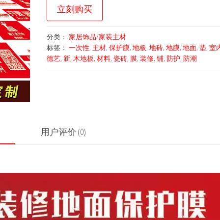
立刻购买
分类：
家居饰品/家装主材
标签：
一次性
,
主材
,
保护膜
,
地板
,
地砖
,
地膜
,
地面
,
垫
,
室
德艺
,
新
,
木地板
,
材料
,
瓷砖
,
膜
,
装修
,
铺
,
防护
,
防潮
用户评价 (0)