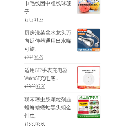
巾毛线团中粗线球毯
子...
¥
2.02
¥
1.23
厨房洗菜盆水龙头万
向延伸器通用出水嘴
可旋...
¥
9.74
¥
6.49
适用GT2手表充电器
WatchGT充电底...
¥
38.00
¥
7.20
联苯噻虫胺颗粒剂韭
蛆蛴螬蝼蛄黑头蛆金
针虫...
¥
16.80
¥
8.60