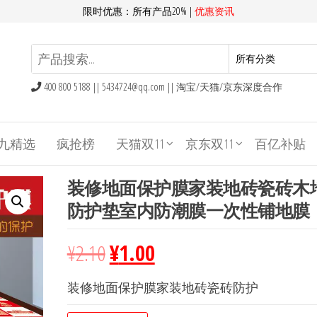
限时优惠：所有产品20% |
优惠资讯
400 800 5188 ||
5434724@qq.com
|| 淘宝/天猫/京东深度合作
九精选
疯抢榜
天猫双11
京东双11
百亿补贴
装修地面保护膜家装地砖瓷砖木
防护垫室内防潮膜一次性铺地膜
¥
2.10
¥
1.00
装修地面保护膜家装地砖瓷砖防护