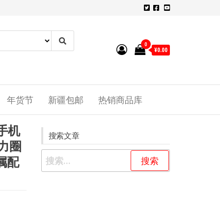
0
¥0.00
年货节
新疆包邮
热销商品库
6手机
搜索文章
磁力圈
属配