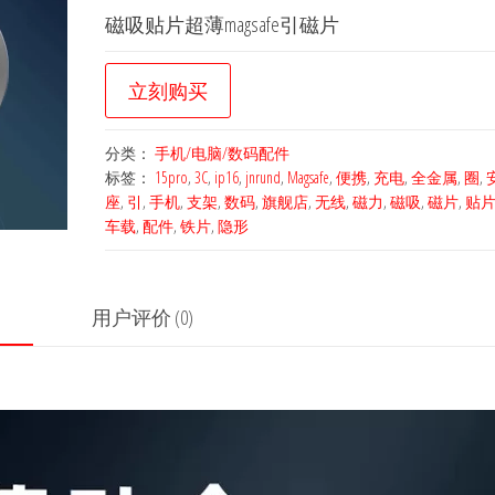
磁吸贴片超薄magsafe引磁片
立刻购买
分类：
手机/电脑/数码配件
标签：
15pro
,
3C
,
ip16
,
jnrund
,
Magsafe
,
便携
,
充电
,
全金属
,
圈
,
座
,
引
,
手机
,
支架
,
数码
,
旗舰店
,
无线
,
磁力
,
磁吸
,
磁片
,
贴
车载
,
配件
,
铁片
,
隐形
用户评价 (0)