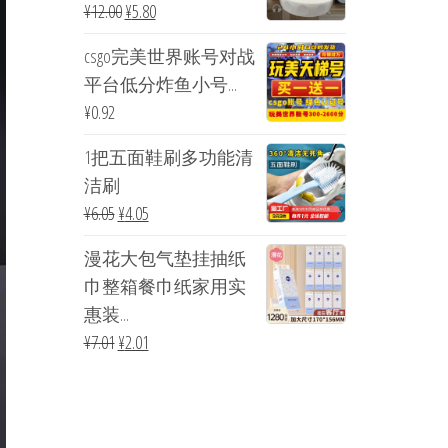
¥
12.00
¥
5.80
csgo完美世界账号对战
平台低分炸鱼小号...
¥
0.92
1把五面鞋刷多功能清
洁刷
¥
6.05
¥
4.05
漫花大包气垫挂抽纸
巾整箱餐巾纸家用实
惠装...
¥
7.01
¥
2.01