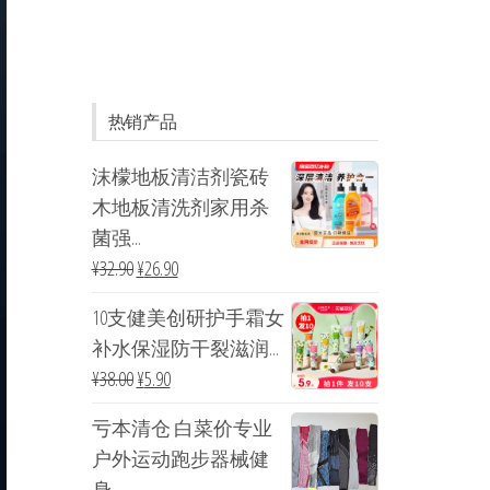
热销产品
沫檬地板清洁剂瓷砖
木地板清洗剂家用杀
菌强...
¥
32.90
¥
26.90
10支健美创研护手霜女
补水保湿防干裂滋润...
¥
38.00
¥
5.90
亏本清仓 白菜价专业
户外运动跑步器械健
身...