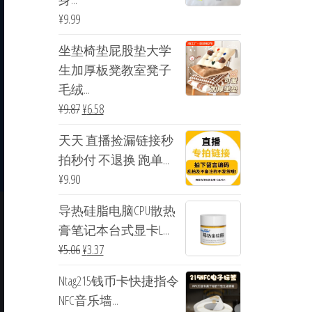
¥
9.99
坐垫椅垫屁股垫大学
生加厚板凳教室凳子
毛绒...
¥
9.87
¥
6.58
天天 直播捡漏链接秒
拍秒付 不退换 跑单...
¥
9.90
导热硅脂电脑CPU散热
膏笔记本台式显卡L...
¥
5.06
¥
3.37
Ntag215钱币卡快捷指令
NFC音乐墙...