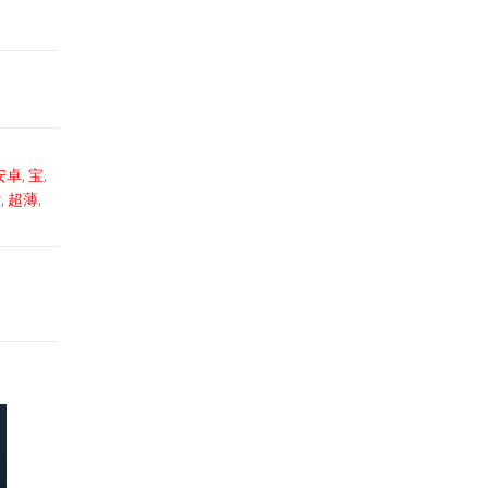
安卓
,
宝
,
片
,
超薄
,