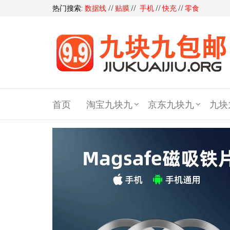
热门搜索:
数据线
//
贴膜
//
手机
//
快充
//
零食
九块
九包
首页
淘宝九块九
京东九块九
九块
邮,9
块9包
邮,9.9
元包
邮,九
块九
官网