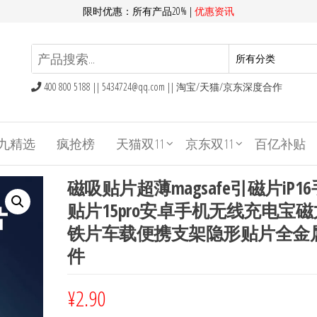
限时优惠：所有产品20% |
优惠资讯
400 800 5188 ||
5434724@qq.com
|| 淘宝/天猫/京东深度合作
九精选
疯抢榜
天猫双11
京东双11
百亿补贴
磁吸贴片超薄magsafe引磁片iP1
贴片15pro安卓手机无线充电宝
铁片车载便携支架隐形贴片全金
件
¥
2.90