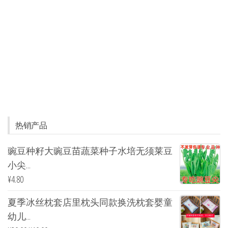
热销产品
豌豆种籽大豌豆苗蔬菜种子水培无须莱豆
小尖...
¥
4.80
夏季冰丝枕套店里枕头同款换洗枕套婴童
幼儿...