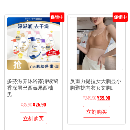
促销中
促销中
多芬滋养沐浴露持续留
反重力提拉女大胸显小
香深层巴西莓果西柚
胸聚拢内衣女文胸L
男...
¥
249.90
¥
39.90
¥
35.90
¥
26.90
立刻购买
立刻购买