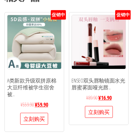
促销中
促销中
A类新款升级双拼原棉
ENSEO双头唇釉镜面水光
大豆纤维被学生宿舍
唇蜜雾面哑光唇...
被...
¥
89.90
¥
16.90
¥
559.90
¥
59.90
立刻购买
立刻购买