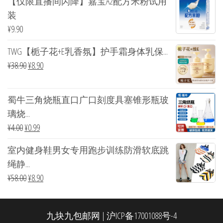
【仅限直播间闪降】嘉宝A2配方米粉试用
装
¥
9.90
TWG【栀子花+E乳香氛】护手霜身体乳保...
¥
38.90
¥
8.90
蜀牛三角烧瓶直口广口刻度具塞锥形瓶玻
璃烧...
¥
4.00
¥
0.99
室内健身鞋男女专用跑步训练防滑软底跳
绳静...
¥
58.00
¥
8.90
九块九包邮网
|
沪ICP备17001088号-4