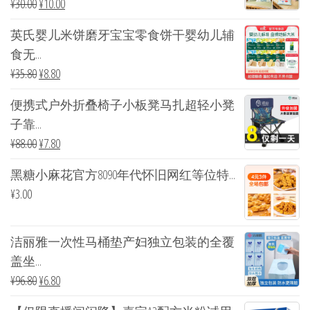
¥
30.00
¥
10.00
英氏婴儿米饼磨牙宝宝零食饼干婴幼儿辅
食无...
¥
35.80
¥
8.80
便携式户外折叠椅子小板凳马扎超轻小凳
子靠...
¥
88.00
¥
7.80
黑糖小麻花官方8090年代怀旧网红等位特...
¥
3.00
洁丽雅一次性马桶垫产妇独立包装的全覆
盖坐...
¥
96.80
¥
6.80