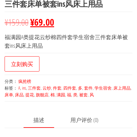
三件套床单被套ins风床上用品
¥
159.00
¥
69.00
福满园A类提花云纱棉四件套学生宿舍三件套床单被
套ins风床上用品
立刻购买
分类：
疯抢榜
标签：
A
,
ins
,
三件套
,
云纱
,
件套
,
四件套
,
多
,
套件
,
学生宿舍
,
床上用品
,
床单
,
床品
,
提花
,
旗舰店
,
棉
,
满园
,
福
,
类
,
被套
,
风
描述
用户评价 (0)