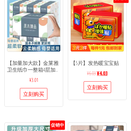
【加量加大款】金莱雅
【5片】发热暖宝宝贴
卫生纸巾一整箱4层加...
¥
6.03
¥
4.03
¥
3.01
立刻购买
立刻购买
促销中