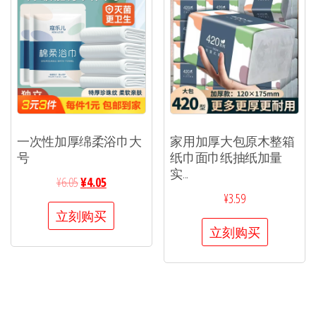
一次性加厚绵柔浴巾大
家用加厚大包原木整箱
号
纸巾面巾纸抽纸加量
实...
¥
6.05
¥
4.05
¥
3.59
立刻购买
立刻购买