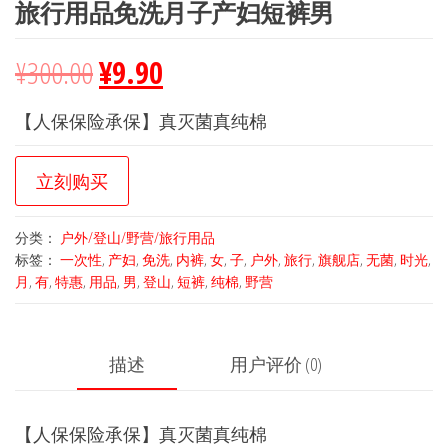
旅行用品免洗月子产妇短裤男
¥
300.00
¥
9.90
【人保保险承保】真灭菌真纯棉
立刻购买
分类：
户外/登山/野营/旅行用品
标签：
一次性
,
产妇
,
免洗
,
内裤
,
女
,
子
,
户外
,
旅行
,
旗舰店
,
无菌
,
时光
,
月
,
有
,
特惠
,
用品
,
男
,
登山
,
短裤
,
纯棉
,
野营
描述
用户评价 (0)
【人保保险承保】真灭菌真纯棉