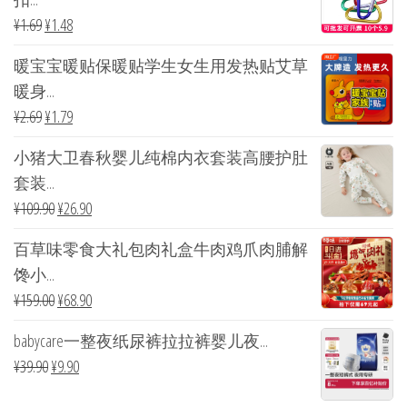
¥
1.69
¥
1.48
暖宝宝暖贴保暖贴学生女生用发热贴艾草
暖身...
¥
2.69
¥
1.79
小猪大卫春秋婴儿纯棉内衣套装高腰护肚
套装...
¥
109.90
¥
26.90
百草味零食大礼包肉礼盒牛肉鸡爪肉脯解
馋小...
¥
159.00
¥
68.90
babycare一整夜纸尿裤拉拉裤婴儿夜...
¥
39.90
¥
9.90