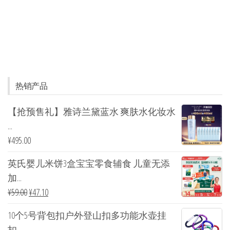
热销产品
【抢预售礼】雅诗兰黛蓝水 爽肤水化妆水
...
¥
495.00
英氏婴儿米饼3盒宝宝零食辅食 儿童无添
加...
¥
59.00
¥
47.10
10个5号背包扣户外登山扣多功能水壶挂
扣...