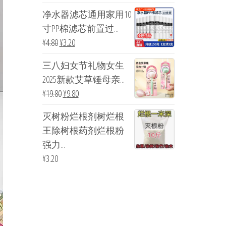
净水器滤芯通用家用10
寸PP棉滤芯前置过...
¥
4.80
¥
3.20
三八妇女节礼物女生
2025新款艾草锤母亲...
¥
19.80
¥
9.80
灭树粉烂根剂树烂根
王除树根药剂烂根粉
强力...
¥
3.20