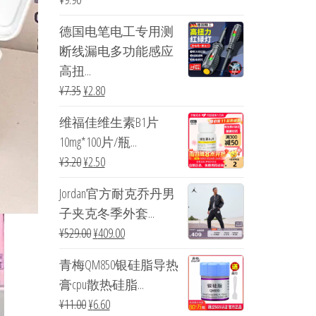
德国电笔电工专用测
断线漏电多功能感应
高扭...
¥
7.35
¥
2.80
维福佳维生素B1片
10mg*100片/瓶...
¥
3.20
¥
2.50
Jordan官方耐克乔丹男
子夹克冬季外套...
¥
529.00
¥
409.00
青梅QM850银硅脂导热
膏cpu散热硅脂...
¥
11.00
¥
6.60