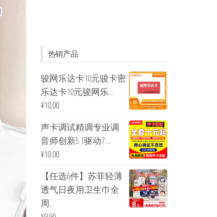
热销产品
骏网乐达卡10元骏卡密
乐达卡10元骏网乐...
¥
10.00
声卡调试精调专业调
音师创新5.1驱动7....
¥
10.00
【任选6件】苏菲轻薄
透气日夜用卫生巾全
周...
¥
9.90