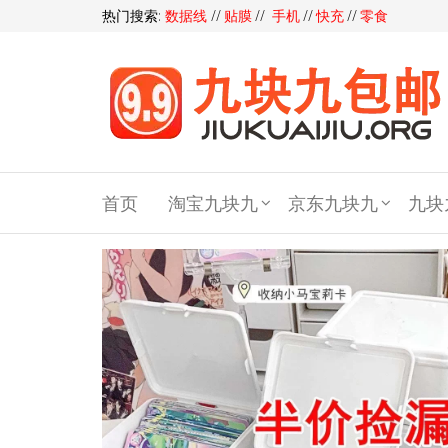
热门搜索:
数据线
//
贴膜
//
手机
//
快充
//
零食
九块
九包
首页
淘宝九块九
京东九块九
九块
邮,9
块9包
邮,9.9
元包
邮,九
块九
官网