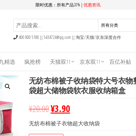
限时优惠：所有产品20% |
优惠资讯
400 800 5188 ||
5434724@qq.com
|| 淘宝/天猫/京东深度合作
九精选
疯抢榜
天猫双11
京东双11
百亿补贴
无纺布棉被子收纳袋特大号衣物
袋超大储物袋软衣服收纳箱盒
¥
20.00
¥
3.90
无纺布棉被子衣物超大收纳袋