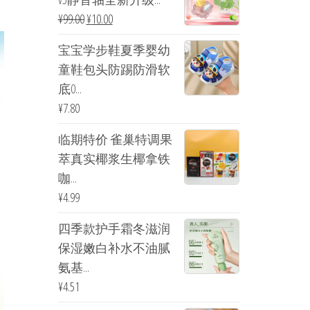
¥
99.00
¥
10.00
宝宝学步鞋夏季婴幼
童鞋包头防踢防滑软
底0...
¥
7.80
临期特价 雀巢特调果
萃真实椰浆生椰拿铁
咖...
¥
4.99
四季款护手霜冬滋润
保湿嫩白补水不油腻
氨基...
¥
4.51