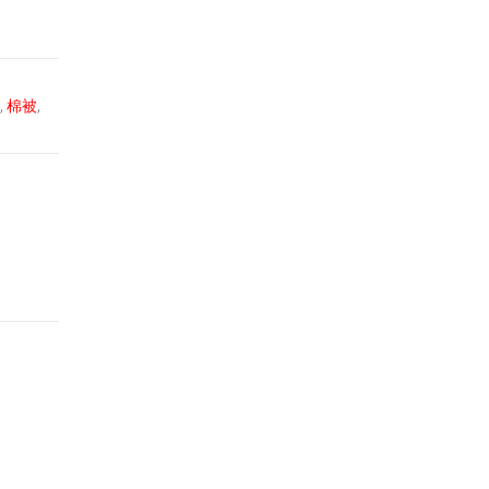
,
棉被
,