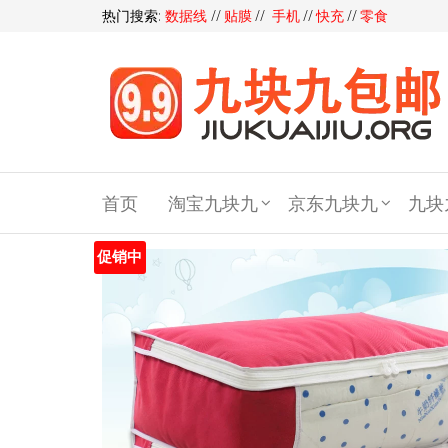
热门搜索:
数据线
//
贴膜
//
手机
//
快充
//
零食
九块
九包
首页
淘宝九块九
京东九块九
九块
邮,9
块9包
促销中
邮,9.9
元包
邮,九
块九
官网