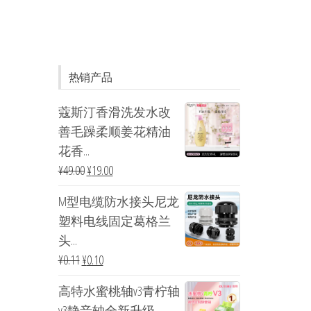
热销产品
蔻斯汀香滑洗发水改
善毛躁柔顺姜花精油
花香...
¥
49.00
¥
19.00
M型电缆防水接头尼龙
塑料电线固定葛格兰
头...
¥
0.11
¥
0.10
高特水蜜桃轴v3青柠轴
v3静音轴全新升级...