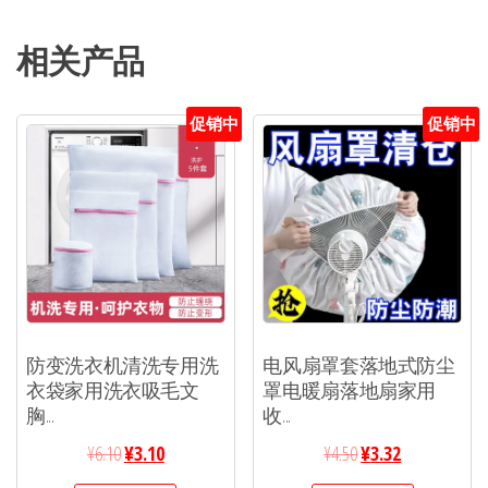
相关产品
促销中
促销中
防变洗衣机清洗专用洗
电风扇罩套落地式防尘
衣袋家用洗衣吸毛文
罩电暖扇落地扇家用
胸...
收...
¥
6.10
¥
3.10
¥
4.50
¥
3.32