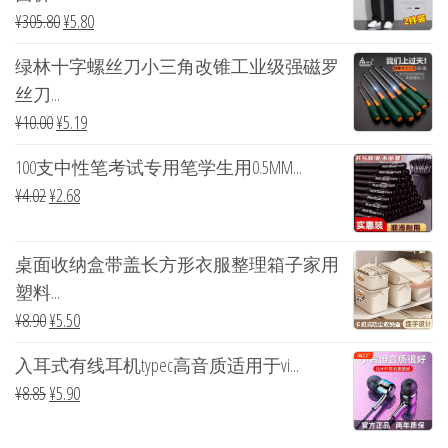
¥
305.80
¥
5.80
绿林十字螺丝刀小三角改锥工业级强磁罗
丝刀...
¥
10.00
¥
5.19
100支中性笔考试专用笔学生用0.5MM...
¥
4.02
¥
2.68
桌面收纳盒带盖长方形衣服整理箱子家用
塑料...
¥
8.90
¥
5.50
入耳式有线耳机typec高音质适用于vi...
¥
8.85
¥
5.90