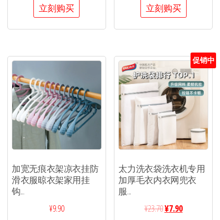
立刻购买
立刻购买
促销中
加宽无痕衣架凉衣挂防
太力洗衣袋洗衣机专用
滑衣服晾衣架家用挂
加厚毛衣内衣网兜衣
钩...
服...
¥
9.90
¥
23.70
¥
7.90