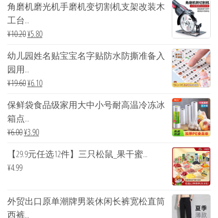
角磨机磨光机手磨机变切割机支架改装木
工台...
¥
10.20
¥
5.80
幼儿园姓名贴宝宝名字贴防水防撕准备入
园用...
¥
19.60
¥
6.10
保鲜袋食品级家用大中小号耐高温冷冻冰
箱点...
¥
6.00
¥
3.90
【29.9元任选12件】三只松鼠_果干蜜...
¥
4.99
外贸出口原单潮牌男装休闲长裤宽松直筒
西裤...