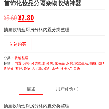
首饰化妆品分隔杂物收纳神器
¥
5.60
¥
2.80
抽屉收纳盒厨房分格内置分类整理
立刻购买
分类：
收纳整理
标签：
内置
,
分格
,
分类整理
,
分隔
,
化妆品
,
厨房
,
家居生活
,
抽屉
,
收纳
,
收纳盒
,
整理
,
杂物
,
杰尼龟
,
桌面
,
盒子
,
神器
,
馆
,
首饰
描述
用户评价 (0)
抽屉收纳盒厨房分格内置分类整理