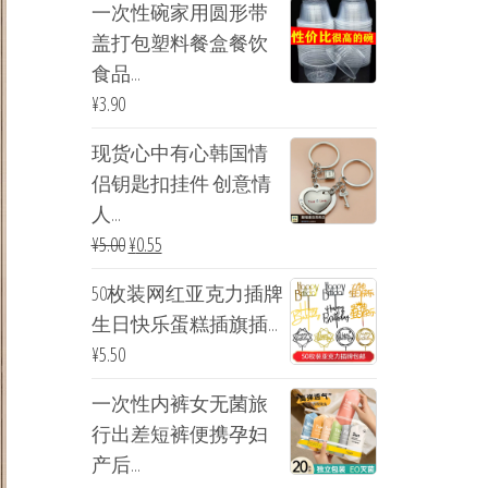
一次性碗家用圆形带
盖打包塑料餐盒餐饮
食品...
¥
3.90
现货心中有心韩国情
侣钥匙扣挂件 创意情
人...
¥
5.00
¥
0.55
50枚装网红亚克力插牌
生日快乐蛋糕插旗插...
¥
5.50
一次性内裤女无菌旅
行出差短裤便携孕妇
产后...