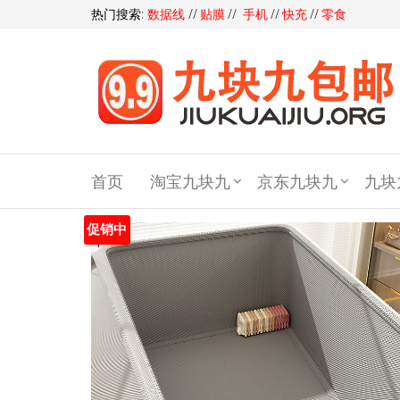
热门搜索:
数据线
//
贴膜
//
手机
//
快充
//
零食
九块
九包
首页
淘宝九块九
京东九块九
九块
邮,9
块9包
促销中
邮,9.9
元包
邮,九
块九
官网