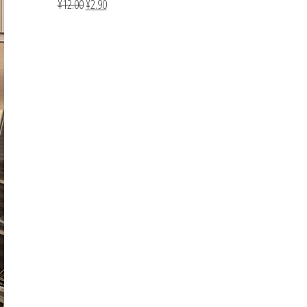
¥
12.00
¥
2.90