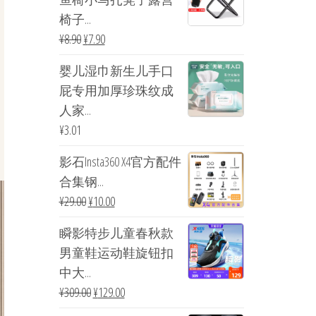
椅子...
¥
8.90
¥
7.90
婴儿湿巾新生儿手口
屁专用加厚珍珠纹成
人家...
¥
3.01
影石Insta360 X4官方配件
合集钢...
¥
29.00
¥
10.00
瞬影特步儿童春秋款
男童鞋运动鞋旋钮扣
中大...
¥
309.00
¥
129.00