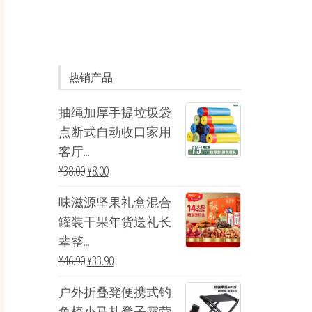
热销产品
抽绳加厚手提垃圾袋
点断式自动收口家用
客厅...
¥
38.00
¥
8.00
味滋源坚果礼盒混合
罐装干果年货送礼长
辈整...
¥
46.90
¥
33.90
户外折叠凳便携式钓
鱼椅小马扎凳子露营