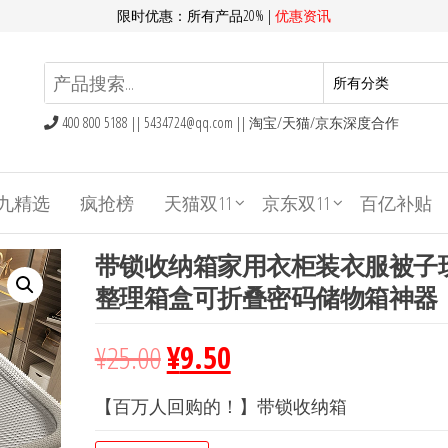
限时优惠：所有产品20% |
优惠资讯
400 800 5188 ||
5434724@qq.com
|| 淘宝/天猫/京东深度合作
九精选
疯抢榜
天猫双11
京东双11
百亿补贴
带锁收纳箱家用衣柜装衣服被子
整理箱盒可折叠密码储物箱神器
¥
25.00
¥
9.50
【百万人回购的！】带锁收纳箱