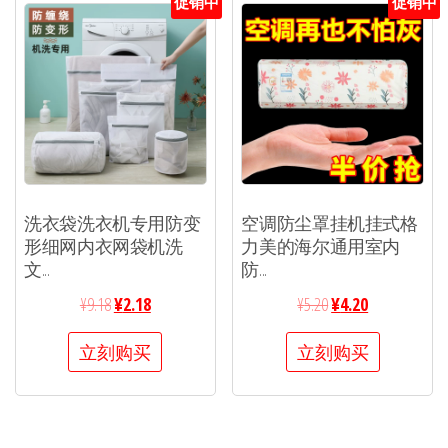
促销中
促销中
洗衣袋洗衣机专用防变
空调防尘罩挂机挂式格
形细网内衣网袋机洗
力美的海尔通用室内
文...
防...
¥
9.18
¥
2.18
¥
5.20
¥
4.20
立刻购买
立刻购买