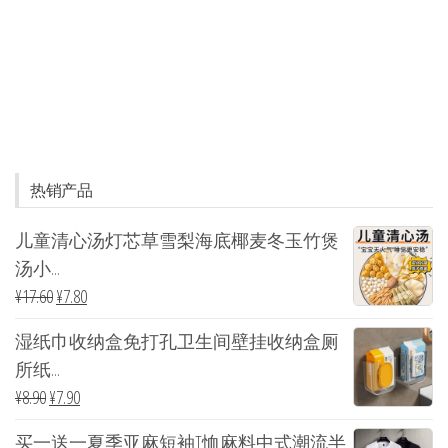
热销产品
儿童清心汤灯芯草雪梨海底椰麦冬玉竹煲
汤小...
¥
17.60
¥
7.80
湿纸巾收纳盒免打孔卫生间壁挂收纳盒厕
所纸...
¥
8.90
¥
7.90
买一送一夏季亚麻短袖T恤麻料中式潮流半