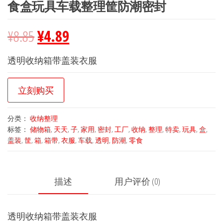
食盒玩具车载整理筐防潮密封
¥
8.85
¥
4.89
透明收纳箱带盖装衣服
立刻购买
分类：
收纳整理
标签：
储物箱
,
天天
,
子
,
家用
,
密封
,
工厂
,
收纳
,
整理
,
特卖
,
玩具
,
盒
,
盖装
,
筐
,
箱
,
箱带
,
衣服
,
车载
,
透明
,
防潮
,
零食
描述
用户评价 (0)
透明收纳箱带盖装衣服