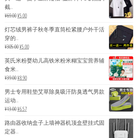
截...
¥
69.00
¥
5.00
灯芯绒男裤子秋冬季直筒松紧腰户外干活
穿的...
¥
305.00
¥
5.00
英氏米粉婴幼儿高铁米粉米糊宝宝营养辅
食米...
¥
39.00
¥
8.90
男士专用鞋垫艾草除臭吸汗防臭透气男款
运动...
¥
13.00
¥
6.57
路由器收纳盒子上墙神器机顶盒壁挂式固
定器...