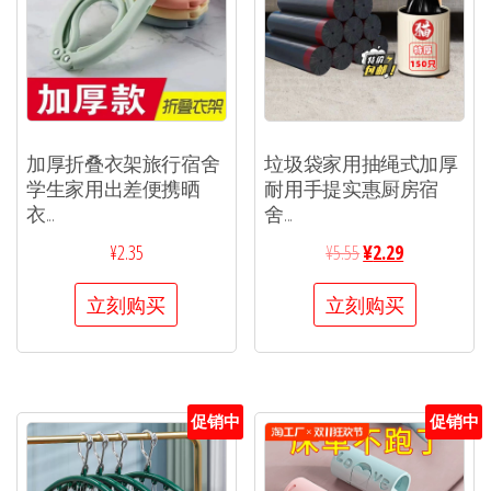
加厚折叠衣架旅行宿舍
垃圾袋家用抽绳式加厚
学生家用出差便携晒
耐用手提实惠厨房宿
衣...
舍...
¥
2.35
¥
5.55
¥
2.29
立刻购买
立刻购买
促销中
促销中