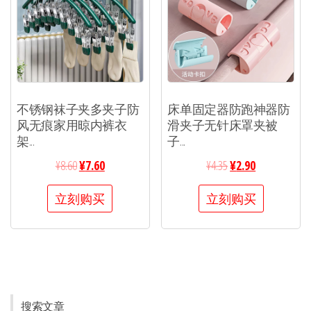
不锈钢袜子夹多夹子防
床单固定器防跑神器防
风无痕家用晾内裤衣
滑夹子无针床罩夹被
架...
子...
¥
8.60
¥
7.60
¥
4.35
¥
2.90
立刻购买
立刻购买
搜索文章