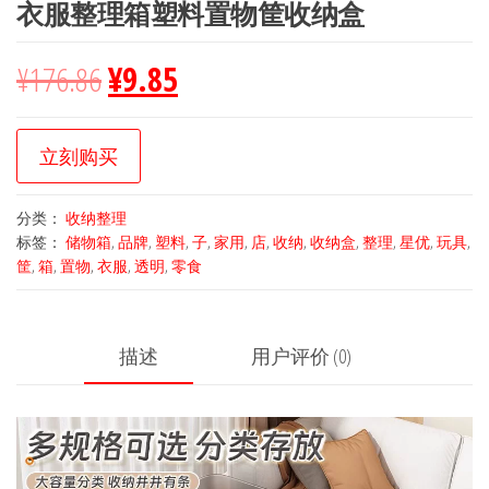
衣服整理箱塑料置物筐收纳盒
¥
176.86
¥
9.85
立刻购买
分类：
收纳整理
标签：
储物箱
,
品牌
,
塑料
,
子
,
家用
,
店
,
收纳
,
收纳盒
,
整理
,
星优
,
玩具
,
筐
,
箱
,
置物
,
衣服
,
透明
,
零食
描述
用户评价 (0)