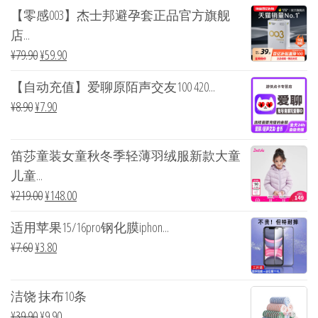
【零感003】杰士邦避孕套正品官方旗舰
店...
¥
79.90
¥
59.90
【自动充值】爱聊原陌声交友100 420...
¥
8.90
¥
7.90
笛莎童装女童秋冬季轻薄羽绒服新款大童
儿童...
¥
219.00
¥
148.00
适用苹果15/16pro钢化膜iphon...
¥
7.60
¥
3.80
洁饶 抹布10条
¥
39.90
¥
9.90