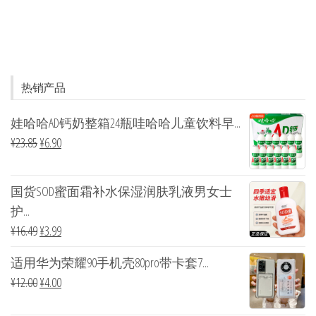
热销产品
娃哈哈AD钙奶整箱24瓶哇哈哈儿童饮料早...
¥
23.85
¥
6.90
国货SOD蜜面霜补水保湿润肤乳液男女士
护...
¥
16.49
¥
3.99
适用华为荣耀90手机壳80pro带卡套7...
¥
12.00
¥
4.00