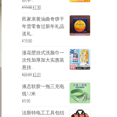
¥
19.00
¥
7.90
邑家亲黄油曲奇饼干
年货零食过新年礼品
送礼...
¥
19.80
漫花壁挂式洗脸巾一
次性加厚加大实惠装
悬挂...
¥
22.01
¥
2.01
液态软胶一拖三充电
线1.2米
¥
9.90
法斯特电工工具包结