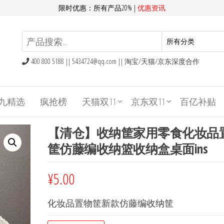
限时优惠：所有产品20% |
优惠资讯
400 800 5188 ||
5434724@qq.com
|| 淘宝/天猫/京东深度合作
九精选
疯抢榜
天猫双11
京东双11
百亿补贴
【清仓】收纳筐家用零食化妆品
筐仿藤编收纳篮收纳盒桌面ins
¥
5.00
化妆品置物筐新款仿藤编收纳筐