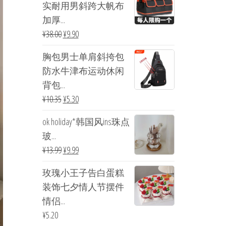
实耐用男斜跨大帆布
加厚...
¥
38.00
¥
9.90
胸包男士单肩斜挎包
防水牛津布运动休闲
背包...
¥
10.35
¥
5.30
ok holiday*韩国风ins珠点
玻...
¥
13.99
¥
9.99
玫瑰小王子告白蛋糕
装饰七夕情人节摆件
情侣...
¥
5.20