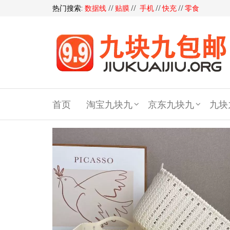
热门搜索:
数据线
//
贴膜
//
手机
//
快充
//
零食
九块
九包
首页
淘宝九块九
京东九块九
九块
邮,9
块9包
邮,9.9
元包
邮,九
块九
官网