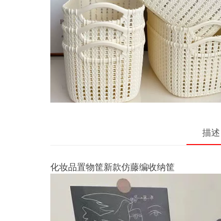
描述
化妆品置物筐新款仿藤编收纳筐