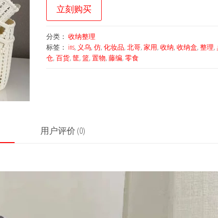
立刻购买
分类：
收纳整理
标签：
ins
,
义乌
,
仿
,
化妆品
,
北哥
,
家用
,
收纳
,
收纳盒
,
整理
,
仓
,
百货
,
筐
,
篮
,
置物
,
藤编
,
零食
用户评价 (0)