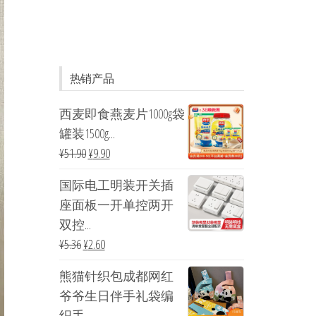
热销产品
西麦即食燕麦片1000g袋
罐装1500g...
¥
51.90
¥
9.90
国际电工明装开关插
座面板一开单控两开
双控...
¥
5.36
¥
2.60
熊猫针织包成都网红
爷爷生日伴手礼袋编
织手...