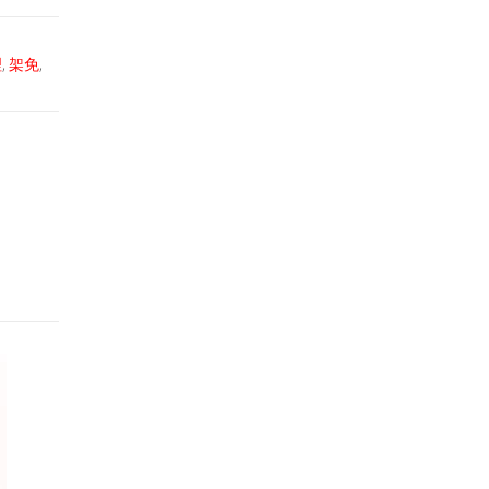
理
,
架免
,