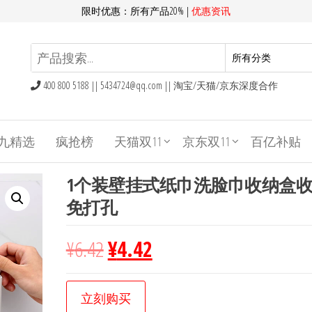
限时优惠：所有产品20% |
优惠资讯
400 800 5188 ||
5434724@qq.com
|| 淘宝/天猫/京东深度合作
九精选
疯抢榜
天猫双11
京东双11
百亿补贴
1个装壁挂式纸巾洗脸巾收纳盒
免打孔
¥
6.42
¥
4.42
立刻购买