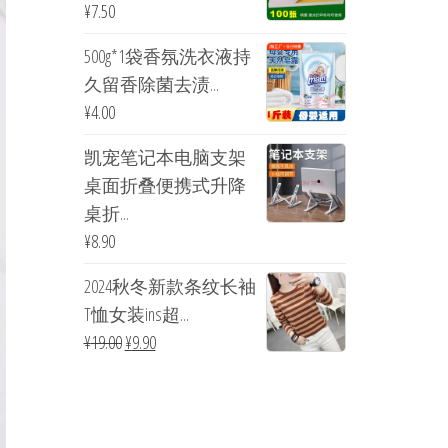
¥
7.50
500g*1袋香氛洗衣液持
久留香除菌去渍...
¥
4.00
凯宠笔记本电脑支架
桌面折叠便携式升降
桌折...
¥
8.90
2024秋冬新款条纹长袖
T恤女装ins超...
¥
19.00
¥
9.90