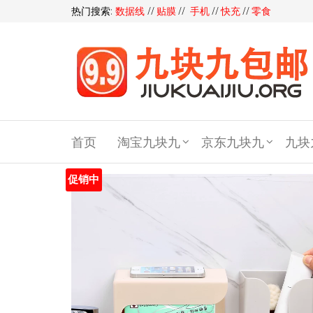
热门搜索:
数据线
//
贴膜
//
手机
//
快充
//
零食
九块
九包
首页
淘宝九块九
京东九块九
九块
邮,9
块9包
促销中
邮,9.9
元包
邮,九
块九
官网