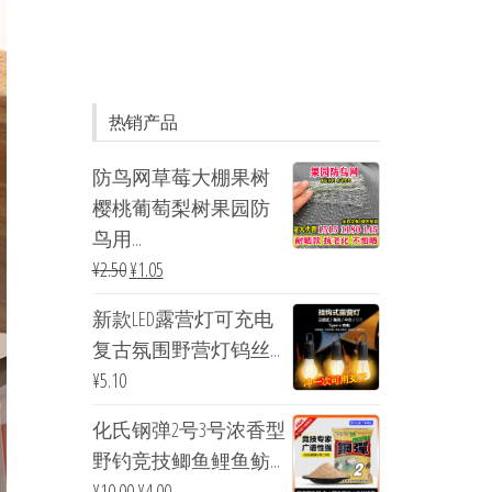
热销产品
防鸟网草莓大棚果树
樱桃葡萄梨树果园防
鸟用...
¥
2.50
¥
1.05
新款LED露营灯可充电
复古氛围野营灯钨丝...
¥
5.10
化氏钢弹2号3号浓香型
野钓竞技鲫鱼鲤鱼鲂...
¥
10.00
¥
4.00