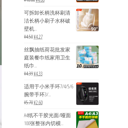
可拆卸长柄洗杯刷清
洁长柄小刷子水杯破
壁机...
¥
4.50
¥
4.27
丝飘抽纸荷花批发家
庭装餐巾纸家用卫生
纸巾...
¥
4.39
¥
4.33
适用于小米手环7/4/5/6
腕带手环3/...
¥
5.70
¥
2.60
A4纸不干胶光面/哑面
100张整张内切横...