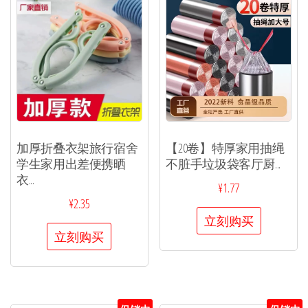
加厚折叠衣架旅行宿舍
【20卷】特厚家用抽绳
学生家用出差便携晒
不脏手垃圾袋客厅厨...
衣...
¥
1.77
¥
2.35
立刻购买
立刻购买