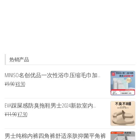
热销产品
MINISO名创优品一次性浴巾压缩毛巾加...
¥
9.90
¥
8.90
EVA踩屎感防臭拖鞋男士2024新款室内...
¥
11.90
¥
7.90
男士纯棉内裤四角裤舒适亲肤抑菌平角裤