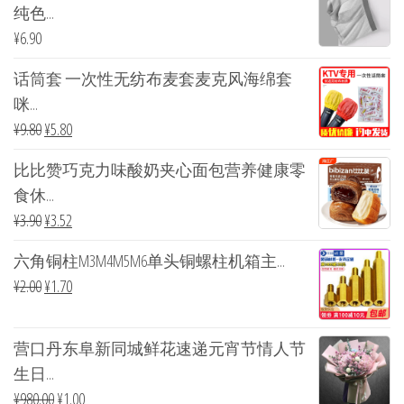
纯色...
¥
6.90
话筒套 一次性无纺布麦套麦克风海绵套
咪...
¥
9.80
¥
5.80
比比赞巧克力味酸奶夹心面包营养健康零
食休...
¥
3.90
¥
3.52
六角铜柱M3M4M5M6单头铜螺柱机箱主...
¥
2.00
¥
1.70
营口丹东阜新同城鲜花速递元宵节情人节
生日...
¥
980.00
¥
1.00