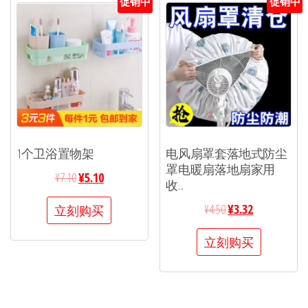
促销中
促销中
1个卫浴置物架
电风扇罩套落地式防尘
罩电暖扇落地扇家用
¥
7.10
¥
5.10
收...
¥
4.50
¥
3.32
立刻购买
立刻购买