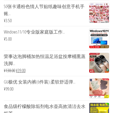
50张卡通粉色情人节贴纸趣味创意手机手
账...
¥
3.50
Windows11/10专业版家庭版工作...
¥
5.00
荣事达泡脚桶加热恒温足浴盆按摩桶熏蒸
洗脚...
¥
138.00
¥
39.00
GU极优 女装内裤(6件装) 柔软舒适弹...
¥
99.00
食品级柠檬酸除垢剂电水壶高效清洁去水