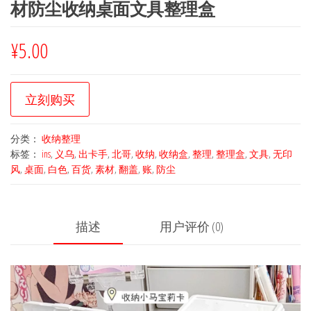
材防尘收纳桌面文具整理盒
¥
5.00
立刻购买
分类：
收纳整理
标签：
ins
,
义乌
,
出卡手
,
北哥
,
收纳
,
收纳盒
,
整理
,
整理盒
,
文具
,
无印
风
,
桌面
,
白色
,
百货
,
素材
,
翻盖
,
账
,
防尘
描述
用户评价 (0)