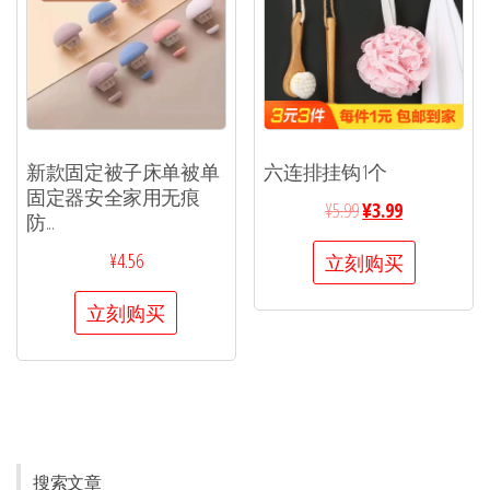
新款固定被子床单被单
六连排挂钩1个
固定器安全家用无痕
¥
5.99
¥
3.99
防...
¥
4.56
立刻购买
立刻购买
搜索文章