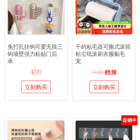
免打孔挂钩可爱无痕三
千屿粘毛器可撕式滚筒
钩墙壁强力粘贴门后
粘尘纸滚刷衣服黏毛
承...
宠...
¥
7.01
¥
10.90
¥
9.90
立刻购买
立刻购买
促销中