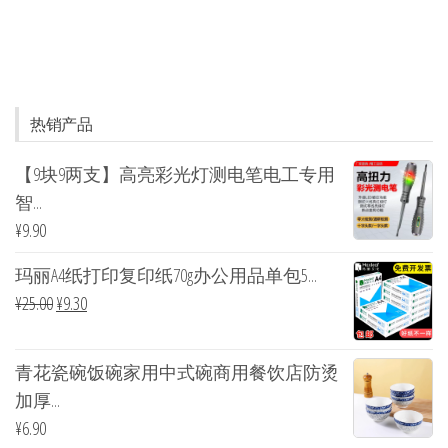
热销产品
【9块9两支】高亮彩光灯测电笔电工专用
智...
¥
9.90
玛丽A4纸打印复印纸70g办公用品单包5...
¥
25.00
¥
9.30
青花瓷碗饭碗家用中式碗商用餐饮店防烫
加厚...
¥
6.90