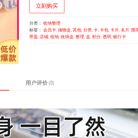
立刻购买
分类：
收纳整理
标签：
会员卡
,
储物盒
,
其他
,
分类
,
卡
,
卡包
,
卡片
,
名片
,
围
带盖
,
店铺
,
收纳
,
收纳盒
,
整理
,
盒
,
积分
,
透明
,
银行卡
用户评价 (0)