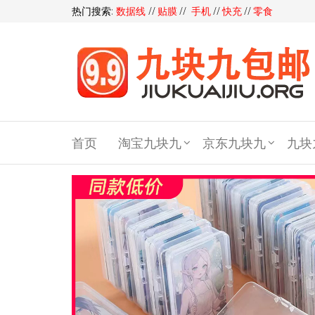
热门搜索:
数据线
//
贴膜
//
手机
//
快充
//
零食
九块
九包
首页
淘宝九块九
京东九块九
九块
邮,9
块9包
邮,9.9
元包
邮,九
块九
官网