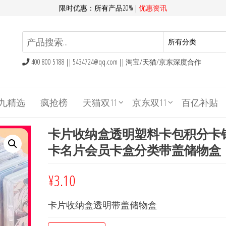
限时优惠：所有产品20% |
优惠资讯
400 800 5188 ||
5434724@qq.com
|| 淘宝/天猫/京东深度合作
九精选
疯抢榜
天猫双11
京东双11
百亿补贴
卡片收纳盒透明塑料卡包积分卡
卡名片会员卡盒分类带盖储物盒
¥
3.10
卡片收纳盒透明带盖储物盒