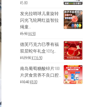
¥
5.80
发光拉哨球儿童旋转
闪光飞轮网红益智拉
绳童...
¥
5.90
¥
4.90
德芙巧克力巳季有福
双层蛇年礼盒1035g...
¥
129.90
¥
116.90
南岛葡萄糖酸锌片100
片厌食营养不良口腔...
¥
10.40
¥
8.00