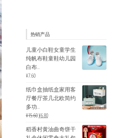
热销产品
儿童小白鞋女童学生
纯帆布鞋童鞋幼儿园
白布...
¥
7.60
纸巾盒抽纸盒家用客
厅餐厅茶几北欧简约
多功...
¥
15.60
¥
6.80
稻香村黄油曲奇饼干
礼盒休闲零食大礼包