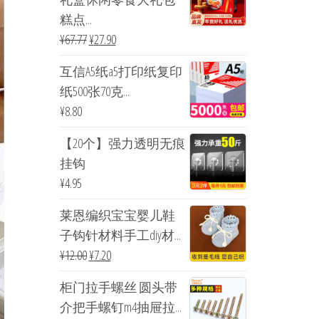
糕点...
¥
67.77
¥
27.90
互信A5纸a5打印纸复印
纸500张70克...
¥
8.80
【20个】强力透明无痕
挂钩
¥
4.95
莱恩编织宝宝婴儿鞋
子钩针材料手工diy材...
¥
12.00
¥
7.20
柜门拉手螺丝 圆头带
介把手螺钉m4抽屉拉...