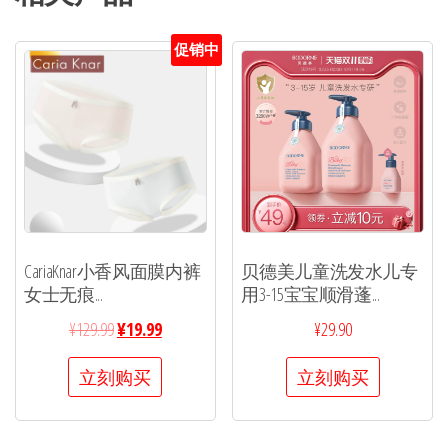
促销中
CariaKnar小香风面膜内裤
贝德美儿童洗发水儿专
女士无痕...
用3-15宝宝顺滑蓬...
¥
129.99
¥
19.99
¥
29.90
立刻购买
立刻购买