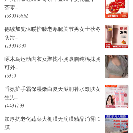
茶零...
¥
68.00
¥
56.62
德绒加兜保暖护膝老寒腿关节男女士秋冬
防滑...
¥
29.90
¥
3.90
啄木鸟运动内衣女聚拢小胸裹胸纯棉抹胸
可外...
¥
69.30
香氛护手霜保湿嫩白夏天滋润补水嫩肤女
生男...
¥
4.49
¥
2.99
加厚抗老化蔬菜大棚膜无滴膜精品消雾PO
膜...