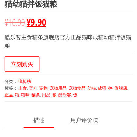
猫幼猫拌饭猫粮
¥
16.90
¥
9.90
酷乐客主食猫条旗舰店官方正品猫咪成猫幼猫拌饭猫
粮
立刻购买
分类：
疯抢榜
标签：
主食
,
官方
,
宠物
,
宠物用品
,
宠物食品
,
幼猫
,
成猫
,
拌
,
旗舰店
,
正品
,
猫
,
猫咪
,
猫条
,
用品
,
粮
,
酷乐客
,
饭
描述
用户评价 (0)