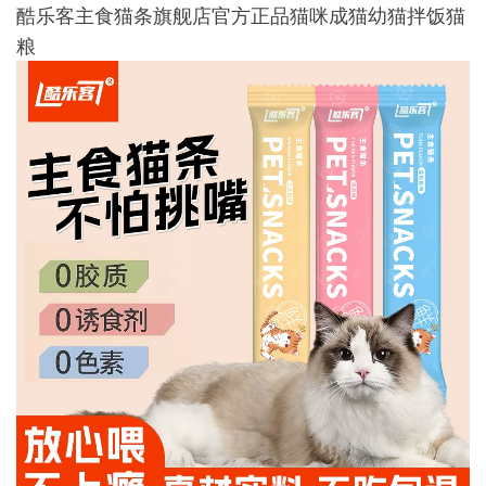
酷乐客主食猫条旗舰店官方正品猫咪成猫幼猫拌饭猫
粮