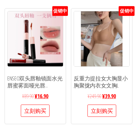
促销中
促销中
ENSEO双头唇釉镜面水光
反重力提拉女大胸显小
唇蜜雾面哑光唇...
胸聚拢内衣女文胸L
¥
89.90
¥
16.90
¥
249.90
¥
39.90
立刻购买
立刻购买