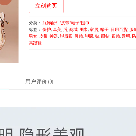
立刻购买
分类：
服饰配件/皮带/帽子/围巾
标签：
保护
,
卓美
,
后
,
商城
,
围巾
,
家居
,
帽子
,
日用百货
,
服
男女
,
皮带
,
神器
,
脚后跟
,
脚贴
,
脚踝
,
贴
,
跟帖
,
跟贴
,
透明
,
高跟鞋
用户评价 (0)