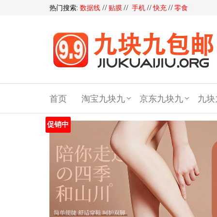
热门搜索:
数据线
//
贴膜
//
手机
//
快充
//
零食
九块
九包
首页
淘宝九块九
京东九块九
九块
邮,9
块9包
促销中
邮,9.9
元包
邮,九
块九
官网