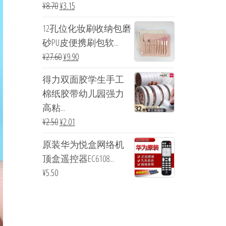
¥
8.70
¥
3.15
12孔位化妆刷收纳包磨
砂PU皮便携刷包软...
¥
27.60
¥
9.90
得力双面胶学生手工
棉纸胶带幼儿园强力
高粘...
¥
2.50
¥
2.01
原装华为悦盒网络机
顶盒遥控器EC6108...
¥
5.50