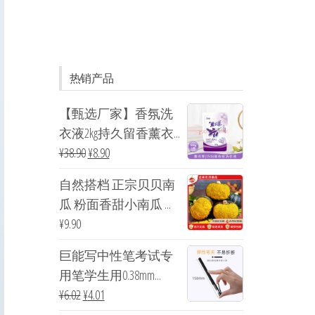
热销产品
【甄选厂家】香氛洗
衣液2kg持久留香薰衣...
¥
38.90
¥
8.90
自然搭档 正宗贝贝南
瓜 粉面香甜小南瓜 ...
¥
9.90
巨能写中性笔考试专
用笔学生用0.38mm...
¥
6.02
¥
4.01