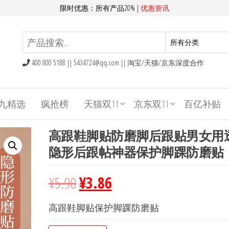
限时优惠：所有产品20% |
优惠资讯
400 800 5188 ||
5434724@qq.com
|| 淘宝/天猫/京东深度合作
九精选
疯抢榜
天猫双11
京东双11
百亿补贴
高跟鞋脚贴防磨脚后跟贴男女用
隐形后跟帖神器保护脚踝防磨贴
¥
5.90
¥
3.86
高跟鞋脚贴保护脚踝防磨贴