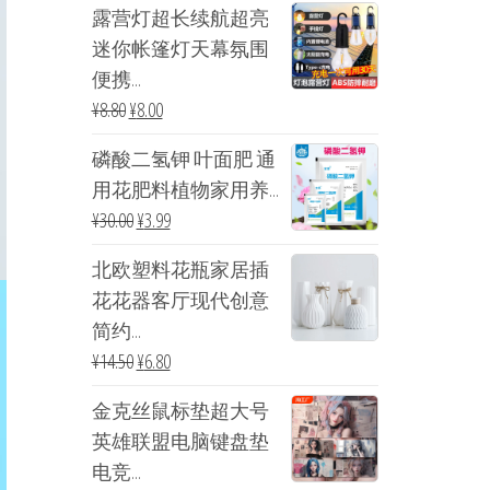
露营灯超长续航超亮
迷你帐篷灯天幕氛围
便携...
¥
8.80
¥
8.00
磷酸二氢钾 叶面肥 通
用花肥料植物家用养...
¥
30.00
¥
3.99
北欧塑料花瓶家居插
花花器客厅现代创意
简约...
¥
14.50
¥
6.80
金克丝鼠标垫超大号
英雄联盟电脑键盘垫
电竞...