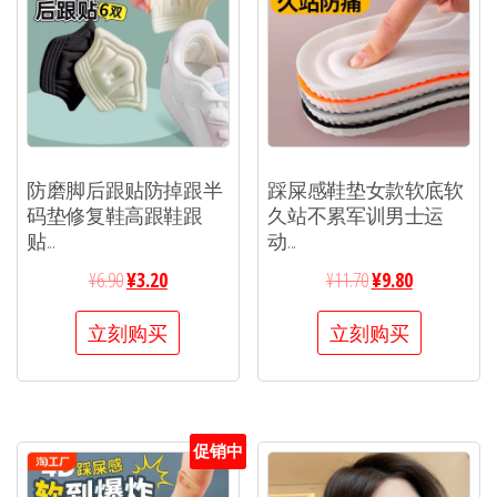
防磨脚后跟贴防掉跟半
踩屎感鞋垫女款软底软
码垫修复鞋高跟鞋跟
久站不累军训男士运
贴...
动...
¥
6.90
¥
3.20
¥
11.70
¥
9.80
立刻购买
立刻购买
促销中