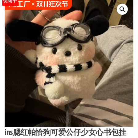
促销中
ins腮红帕恰狗可爱公仔少女心书包挂