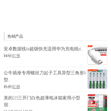
热销产品
安卓数据线6a超级快充适用华为充电线vi...
¥
4.50
¥
1.98
公牛插座专用螺丝刀起子工具异型三角形U
型...
¥
5.09
¥
2.88
美的223三开门白色超薄电冰箱家用小型
宿...