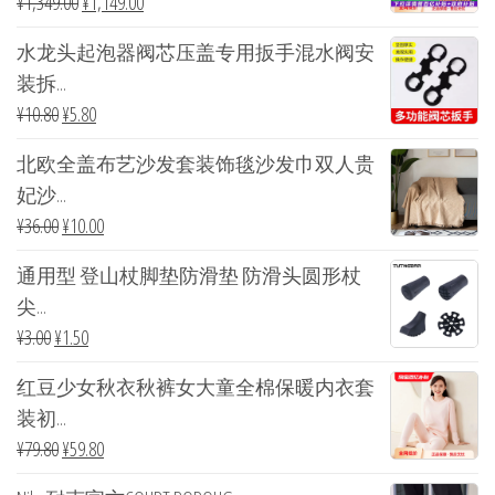
¥
1,349.00
¥
1,149.00
水龙头起泡器阀芯压盖专用扳手混水阀安
装拆...
¥
10.80
¥
5.80
北欧全盖布艺沙发套装饰毯沙发巾双人贵
妃沙...
¥
36.00
¥
10.00
通用型 登山杖脚垫防滑垫 防滑头圆形杖
尖...
¥
3.00
¥
1.50
红豆少女秋衣秋裤女大童全棉保暖内衣套
装初...
¥
79.80
¥
59.80