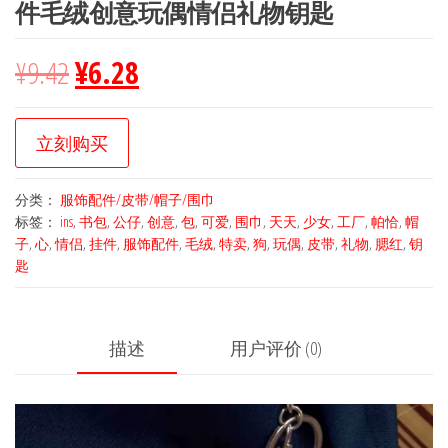
件毛绒创意玩偶情侣礼物钥匙
¥
9.42
¥
6.28
立刻购买
分类：
服饰配件/皮带/帽子/围巾
标签：
ins
,
书包
,
公仔
,
创意
,
包
,
可爱
,
围巾
,
天天
,
少女
,
工厂
,
帕恰
,
帽
子
,
心
,
情侣
,
挂件
,
服饰配件
,
毛绒
,
特卖
,
狗
,
玩偶
,
皮带
,
礼物
,
腮红
,
钥
匙
描述
用户评价 (0)