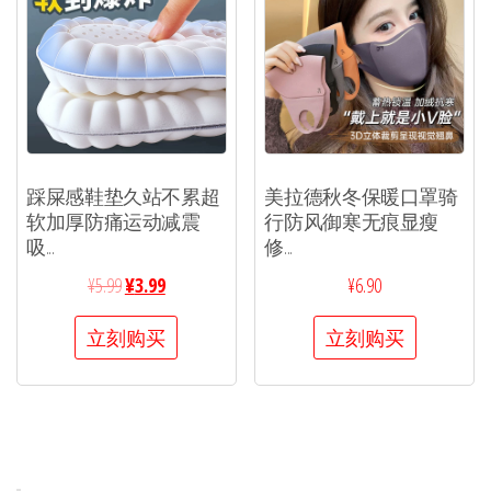
踩屎感鞋垫久站不累超
美拉德秋冬保暖口罩骑
软加厚防痛运动减震
行防风御寒无痕显瘦
吸...
修...
¥
5.99
¥
3.99
¥
6.90
立刻购买
立刻购买