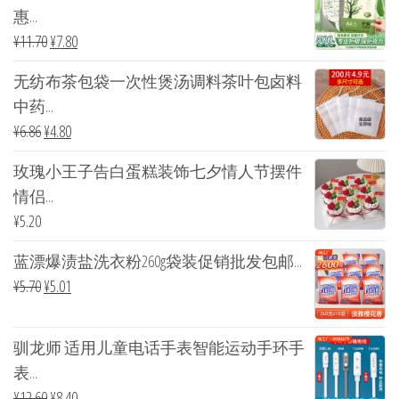
惠...
¥
11.70
¥
7.80
无纺布茶包袋一次性煲汤调料茶叶包卤料
中药...
¥
6.86
¥
4.80
玫瑰小王子告白蛋糕装饰七夕情人节摆件
情侣...
¥
5.20
蓝漂爆渍盐洗衣粉260g袋装促销批发包邮...
¥
5.70
¥
5.01
驯龙师 适用儿童电话手表智能运动手环手
表...
¥
12.60
¥
8.40