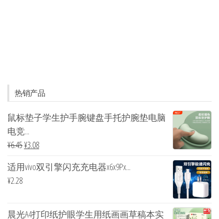
热销产品
鼠标垫子学生护手腕键盘手托护腕垫电脑
电竞...
¥
6.45
¥
3.08
适用vivo双引擎闪充充电器x6x9Px...
¥
2.28
晨光A4打印纸护眼学生用纸画画草稿本实