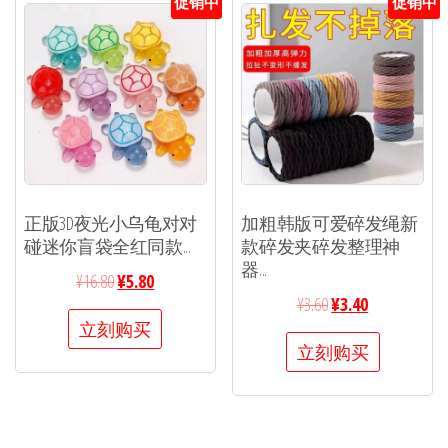
促销中
促销中
正版3D夜光小乌龟对对
加粗韩版可爱碎发绳新
碰迷你盲袋全红同款...
款碎发夹碎发整理神
器...
¥
16.80
¥
5.80
¥
3.60
¥
3.40
立刻购买
立刻购买