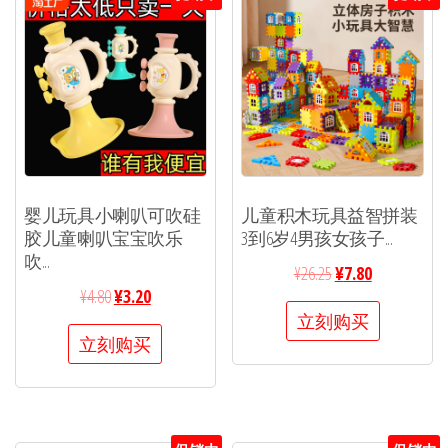
婴儿玩具小喇叭可吹硅
儿童积木玩具益智拼装
胶儿童喇叭宝宝吹乐
3到6岁4男孩女孩子...
吹...
¥
26.25
¥
7.80
¥
4.80
¥
3.20
立刻购买
立刻购买