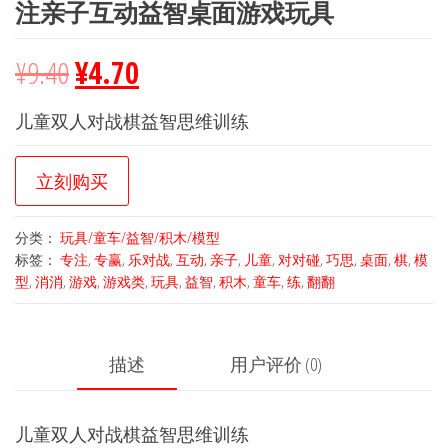
注亲子互动益智桌面游戏玩具
¥
9.40
¥
4.70
儿童双人对战棋益智思维训练
立刻购买
分类：
玩具/童车/益智/积木/模型
标签：
专注
,
专赢
,
乐对战
,
互动
,
亲子
,
儿童
,
对对碰
,
巧思
,
桌面
,
棋
,
模
型
,
消消
,
游戏
,
游戏类
,
玩具
,
益智
,
积木
,
童车
,
练
,
翻翻
描述
用户评价 (0)
儿童双人对战棋益智思维训练