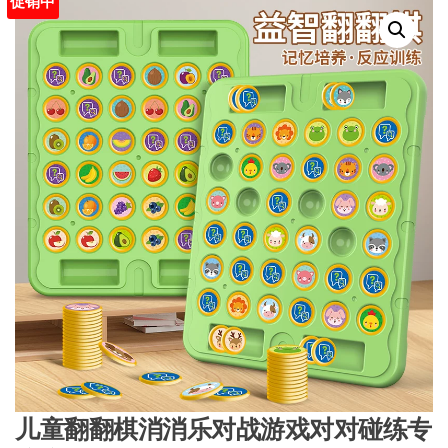
促销中
儿童翻翻棋消消乐对战游戏对对碰练专