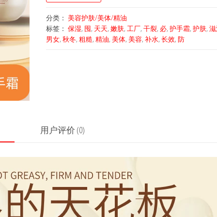
分类：
美容护肤/美体/精油
标签：
保湿
,
囤
,
天天
,
嫩肤
,
工厂
,
干裂
,
必
,
护手霜
,
护肤
,
滋
男女
,
秋冬
,
粗糙
,
精油
,
美体
,
美容
,
补水
,
长效
,
防
用户评价 (0)