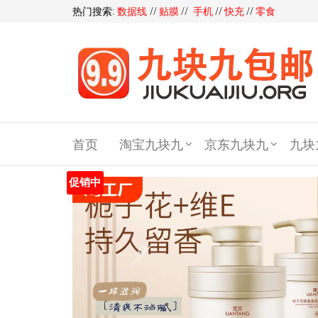
热门搜索:
数据线
//
贴膜
//
手机
//
快充
//
零食
九块
九包
首页
淘宝九块九
京东九块九
九块
邮,9
块9包
促销中
邮,9.9
元包
邮,九
块九
官网