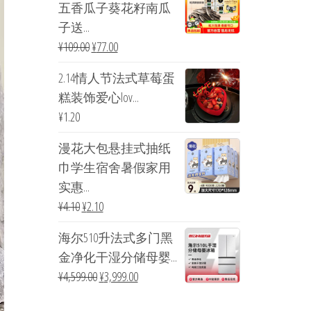
五香瓜子葵花籽南瓜
子送...
¥
109.00
¥
77.00
2.14情人节法式草莓蛋
糕装饰爱心lov...
¥
1.20
漫花大包悬挂式抽纸
巾学生宿舍暑假家用
实惠...
¥
4.10
¥
2.10
海尔510升法式多门黑
金净化干湿分储母婴...
¥
4,599.00
¥
3,999.00