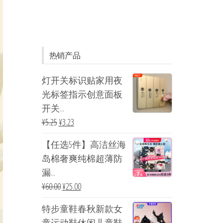
热销产品
灯开关标识贴家用夜
光标签指示创意面板
开关...
¥
5.25
¥
3.23
【任选5件】高洁丝海
岛棉奢爽纯棉超薄防
漏...
¥
60.00
¥
25.00
特步童鞋春秋新款女
童运动鞋休闲儿童鞋