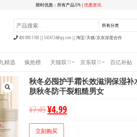
限时优惠：所有产品20% |
优惠资讯
400 800 5188 ||
5434724@qq.com
|| 淘宝/天猫/京东深度合作
九精选
疯抢榜
天猫双11
京东双11
百亿补贴
秋冬必囤护手霜长效滋润保湿补
肤秋冬防干裂粗糙男女
¥
7.49
¥
4.99
立刻购买