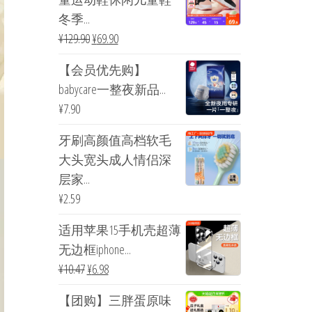
冬季...
¥
129.90
¥
69.90
【会员优先购】
babycare一整夜新品...
¥
7.90
牙刷高颜值高档软毛
大头宽头成人情侣深
层家...
¥
2.59
适用苹果15手机壳超薄
无边框iphone...
¥
10.47
¥
6.98
【团购】三胖蛋原味