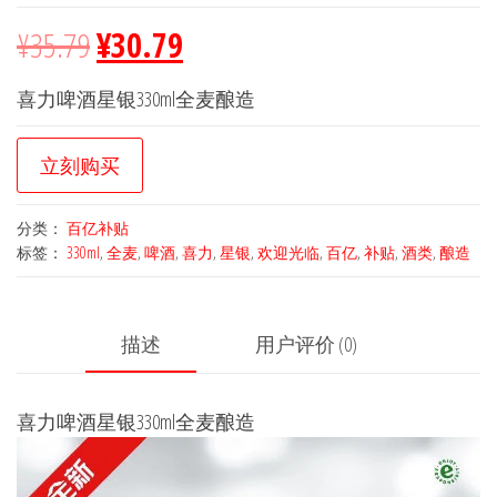
¥
35.79
¥
30.79
喜力啤酒星银330ml全麦酿造
立刻购买
分类：
百亿补贴
标签：
330ml
,
全麦
,
啤酒
,
喜力
,
星银
,
欢迎光临
,
百亿
,
补贴
,
酒类
,
酿造
描述
用户评价 (0)
喜力啤酒星银330ml全麦酿造