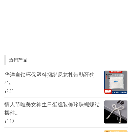
热销产品
华洋自锁环保塑料捆绑尼龙扎带勒死狗
4*2...
¥
2.35
情人节唯美女神生日蛋糕装饰珍珠蝴蝶结
摆件...
¥
1.10