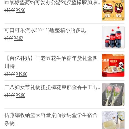
ins鼠标垫简约可爱办公游戏胶垫橡胶加厚...
¥
15.90
¥
9.90
可口可乐汽水300ml*6瓶整箱小瓶多规...
¥
9.00
¥
4.82
【百亿补贴】王老五花生酥糖年货礼盒四
川特...
¥
39.80
¥
19.80
三八妇女节礼物扭扭棒花束郁金香手工diy...
¥
19.60
¥
9.80
仿藤编收纳篮大容量桌面收纳盒学生宿舍
杂物...