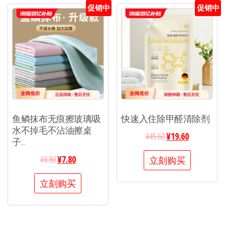
促销中
促销中
鱼鳞抹布无痕擦玻璃吸
快速入住除甲醛清除剂
水不掉毛不沾油擦桌
¥
45.60
¥
19.60
子...
¥
8.80
¥
7.80
立刻购买
立刻购买