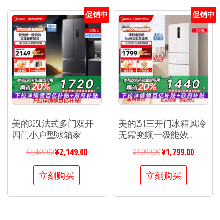
促销中
促销中
美的325L法式多门双开
美的251三开门冰箱风冷
四门小户型冰箱家...
无霜变频一级能效...
¥
2,449.00
¥
2,149.00
¥
2,099.00
¥
1,799.00
立刻购买
立刻购买