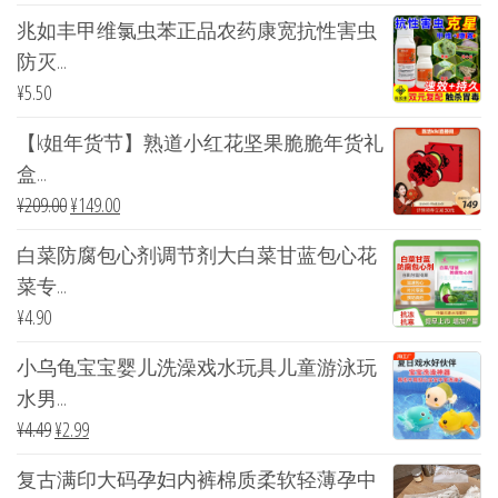
兆如丰甲维氯虫苯正品农药康宽抗性害虫
防灭...
¥
5.50
【k姐年货节】熟道小红花坚果脆脆年货礼
盒...
¥
209.00
¥
149.00
白菜防腐包心剂调节剂大白菜甘蓝包心花
菜专...
¥
4.90
小乌龟宝宝婴儿洗澡戏水玩具儿童游泳玩
水男...
¥
4.49
¥
2.99
复古满印大码孕妇内裤棉质柔软轻薄孕中