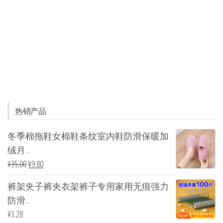
热销产品
冬季棉拖鞋女棉鞋条纹室内鞋防滑保暖加
绒月...
¥
35.00
¥
9.80
裤架夹子裤夹衣架裤子专用家用无痕强力
防滑...
¥
3.28