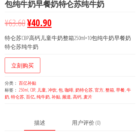
包纯牛奶早餐奶特仑苏纯牛奶
¥
63.60
¥
40.90
特仑苏CBP高钙儿童牛奶整箱250ml×10包纯牛奶早餐奶
特仑苏纯牛奶
立刻购买
分类：
百亿补贴
标签：
250ml
,
CBP
,
儿童
,
冲饮
,
包
,
咖啡
,
奶特仑苏
,
官方
,
整箱
,
早餐
,
牛
奶
,
特仑苏
,
百亿
,
纯牛奶
,
补贴
,
频道
,
高钙
,
麦片
描述
用户评价 (0)