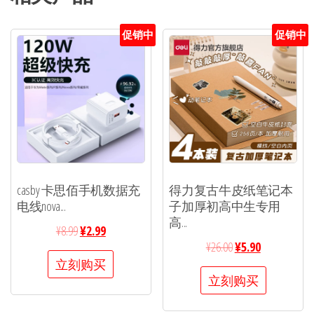
促销中
促销中
casby 卡思佰手机数据充
得力复古牛皮纸笔记本
电线nova...
子加厚初高中生专用
高...
¥
8.99
¥
2.99
¥
26.00
¥
5.90
立刻购买
立刻购买