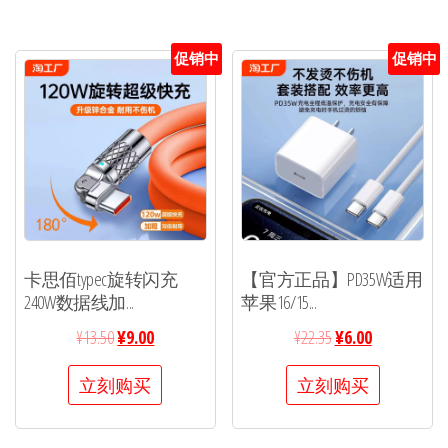
促销中
促销中
卡思佰typec旋转闪充
【官方正品】PD35W适用
240W数据线加...
苹果16/15...
¥
13.50
¥
9.00
¥
22.35
¥
6.00
立刻购买
立刻购买