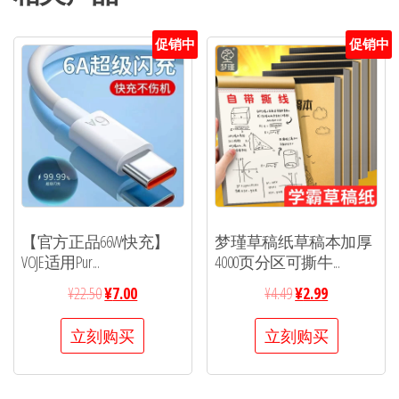
促销中
促销中
【官方正品66W快充】
梦瑾草稿纸草稿本加厚
VOJE适用Pur...
4000页分区可撕牛...
¥
22.50
¥
7.00
¥
4.49
¥
2.99
立刻购买
立刻购买