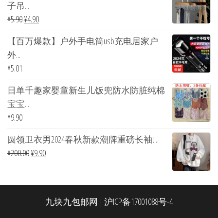
子吊...
¥
5.90
¥
4.90
【百万爆款】户外手电筒usb充电居家户
外...
¥
5.01
日单千趣家婴童新生儿饭兜防水防脏纯棉
宝宝...
¥
9.90
圆领卫衣男2024春秋新款潮牌重磅长袖t...
¥
200.00
¥
9.90
九块九包邮网
|
沪ICP备17001088号-4