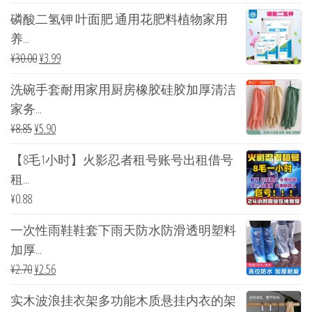
磷酸二氢钾 叶面肥 通用花肥料植物家用
养...
¥
30.00
¥
3.99
洗碗手套耐用家用厨房橡胶硅胶加厚清洁
家务...
¥
8.85
¥
5.90
【8毛1小时】火影忍者租号账号出租借号
租...
¥
0.88
一次性雨鞋鞋套下雨天防水防滑透明塑料
加厚...
¥
2.70
¥
2.56
实木波浪挂衣架多功能木质悬挂内衣的架