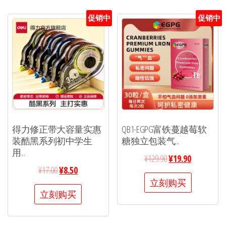
促销中
促销中
得力修正带大容量实惠
QB1-EGPG富铁蔓越莓软
装酷黑系列初中学生
糖独立包装气...
用...
¥
129.90
¥
19.90
¥
17.00
¥
8.50
立刻购买
立刻购买