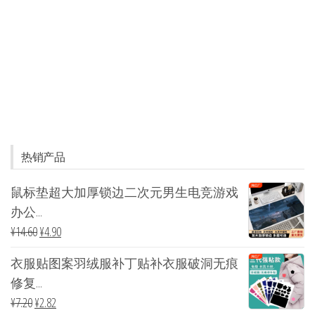
热销产品
鼠标垫超大加厚锁边二次元男生电竞游戏
办公...
¥
14.60
¥
4.90
衣服贴图案羽绒服补丁贴补衣服破洞无痕
修复...
¥
7.20
¥
2.82