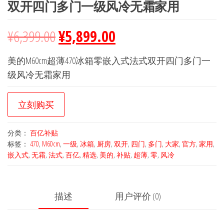
双开四门多门一级风冷无霜家用
¥
6,399.00
¥
5,899.00
美的M60cm超薄470冰箱零嵌入式法式双开四门多门一
级风冷无霜家用
立刻购买
分类：
百亿补贴
标签：
470
,
M60cm
,
一级
,
冰箱
,
厨房
,
双开
,
四门
,
多门
,
大家
,
官方
,
家用
,
嵌入式
,
无霜
,
法式
,
百亿
,
精选
,
美的
,
补贴
,
超薄
,
零
,
风冷
描述
用户评价 (0)