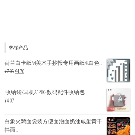
热销产品
荷兰白卡纸A4美术手抄报专用画纸4k白色...
¥
7.05
¥
4.70
J收纳袋/耳机A1P80-数码配件收纳包...
¥
4.07
白象火鸡面袋装方便面泡面奶油咸蛋黄干
拌面...