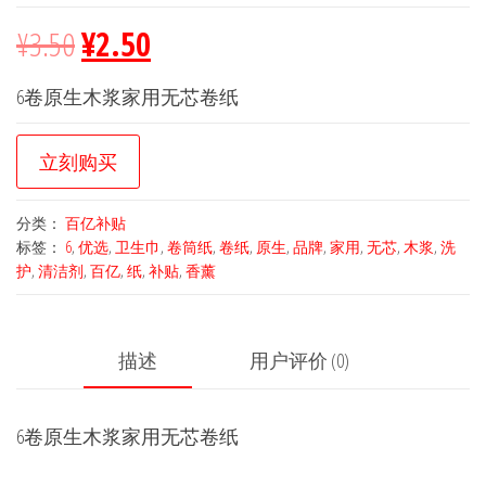
¥
3.50
¥
2.50
6卷原生木浆家用无芯卷纸
立刻购买
分类：
百亿补贴
标签：
6
,
优选
,
卫生巾
,
卷筒纸
,
卷纸
,
原生
,
品牌
,
家用
,
无芯
,
木浆
,
洗
护
,
清洁剂
,
百亿
,
纸
,
补贴
,
香薰
描述
用户评价 (0)
6卷原生木浆家用无芯卷纸