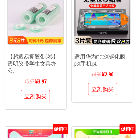
【超透易撕胶带6卷】
适用华为mate30钢化膜
透明胶带学生文具办
p30手机p4...
公...
¥
4.90
¥
2.90
¥
5.97
¥
3.97
立刻购买
立刻购买
促销中
促销中