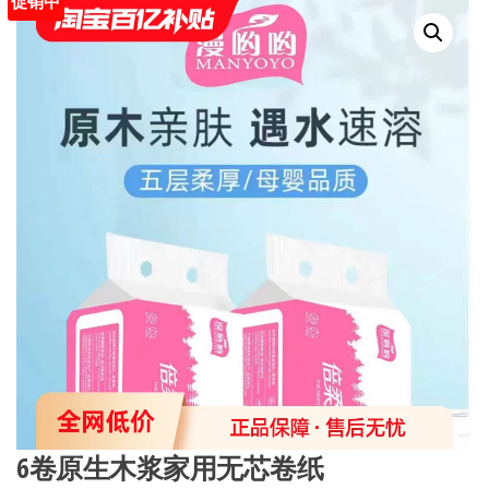
促销中
6卷原生木浆家用无芯卷纸