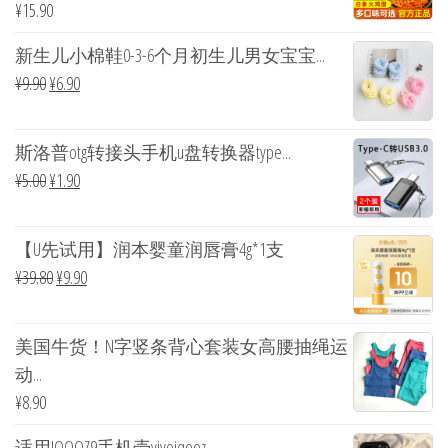
¥
15.90
新生儿小棉鞋0-3-6个月初生儿男女宝宝...
¥
9.90
¥
6.90
斯洛普otg转接头手机u盘转换器type...
¥
5.00
¥
1.90
【U先试用】润本婴童润唇膏4g*1支
¥
39.80
¥
9.90
美国牛货！N字竖条背心套装女高腰抽绳运
动...
¥
8.90
适用IQOOZ9手机壳vivoiqooz...