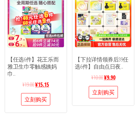
【任选6件】花王乐而
【下拉详情领券后39任
雅卫生巾零触感姨妈
选6件】自由点日夜...
巾...
¥
10.00
¥
9.90
¥
19.00
¥
15.15
立刻购买
立刻购买