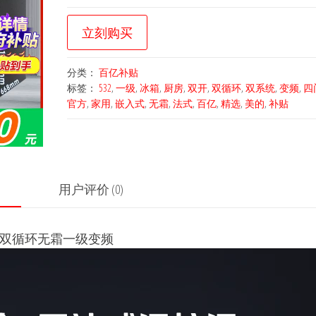
立刻购买
分类：
百亿补贴
标签：
532
,
一级
,
冰箱
,
厨房
,
双开
,
双循环
,
双系统
,
变频
,
四
官方
,
家用
,
嵌入式
,
无霜
,
法式
,
百亿
,
精选
,
美的
,
补贴
用户评价 (0)
统双循环无霜一级变频