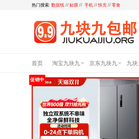
热门搜索:
数据线
//
贴膜
//
手机
//
快充
//
零食
九块
九包
首页
淘宝九块九
京东九块九
九块
邮,9
块9包
促销中
邮,9.9
元包
邮,九
块九
官网