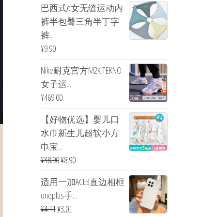
巴西式o女无缝运动内
裤半包臀三角半丁字
裤...
¥
9.90
Nike耐克官方M2K TEKNO
女子运...
¥
469.00
【好物优选】婴儿口
水巾新生儿超软小方
巾宝...
¥
38.90
¥
8.90
适用一加ACE3直边相框
oneplus手...
¥
4.11
¥
3.01