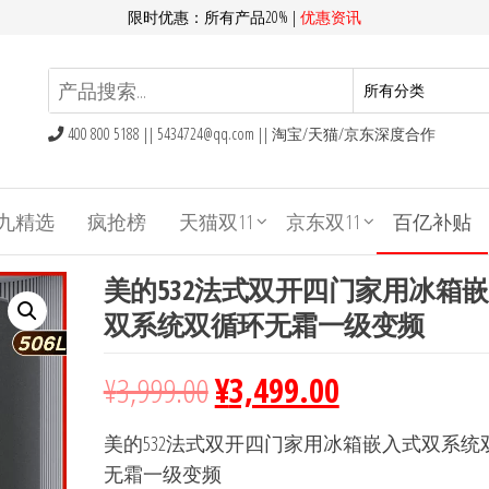
限时优惠：所有产品20% |
优惠资讯
400 800 5188 ||
5434724@qq.com
|| 淘宝/天猫/京东深度合作
九精选
疯抢榜
天猫双11
京东双11
百亿补贴
美的532法式双开四门家用冰箱
双系统双循环无霜一级变频
¥
3,999.00
¥
3,499.00
美的532法式双开四门家用冰箱嵌入式双系统
无霜一级变频