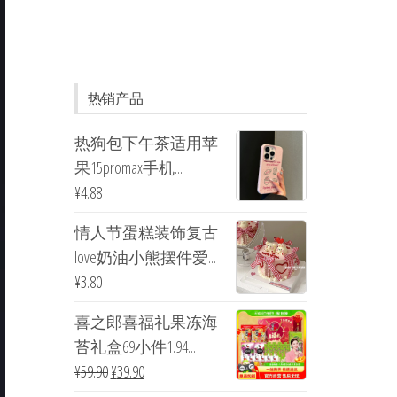
热销产品
热狗包下午茶适用苹
果15promax手机...
¥
4.88
情人节蛋糕装饰复古
love奶油小熊摆件爱...
¥
3.80
喜之郎喜福礼果冻海
苔礼盒69小件1.94...
¥
59.90
¥
39.90