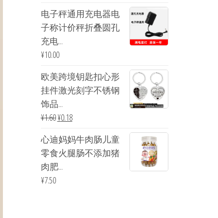
电子秤通用充电器电
子称计价秤折叠圆孔
充电...
¥
10.00
欧美跨境钥匙扣心形
挂件激光刻字不锈钢
饰品...
¥
1.60
¥
0.18
心迪妈妈牛肉肠儿童
零食火腿肠不添加猪
肉肥...
¥
7.50