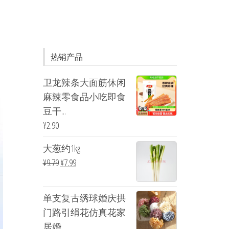
热销产品
卫龙辣条大面筋休闲
麻辣零食品小吃即食
豆干...
¥
2.90
大葱约1kg
¥
9.79
¥
7.99
单支复古绣球婚庆拱
门路引绢花仿真花家
居婚...