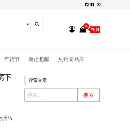
0
¥0.00
年货节
新疆包邮
热销商品库
房下
搜索文章
污渍马