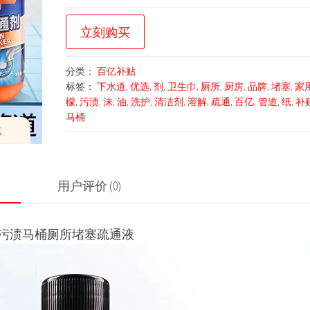
立刻购买
分类：
百亿补贴
标签：
下水道
,
优选
,
剂
,
卫生巾
,
厕所
,
厨房
,
品牌
,
堵塞
,
家
檬
,
污渍
,
沫
,
油
,
洗护
,
清洁剂
,
溶解
,
疏通
,
百亿
,
管道
,
纸
,
补
马桶
用户评价 (0)
污渍马桶厕所堵塞疏通液