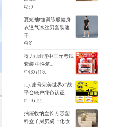
¥
2.50
夏短袖t恤训练服健身
衣透气冰丝男套装速
干...
¥
9.83
得力(deli)连中三元考试
套装 中性笔...
¥
14.80
¥
11.80
csgo账号完美世界对战
平台账户绿色认证...
¥
1.50
¥
0.99
抽屉收纳盒长方形塑
料盒子厨房桌上化妆