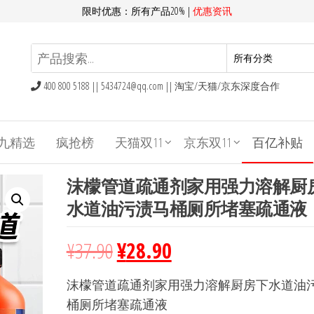
限时优惠：所有产品20% |
优惠资讯
400 800 5188 ||
5434724@qq.com
|| 淘宝/天猫/京东深度合作
九精选
疯抢榜
天猫双11
京东双11
百亿补贴
沫檬管道疏通剂家用强力溶解厨
水道油污渍马桶厕所堵塞疏通液
¥
37.90
¥
28.90
沫檬管道疏通剂家用强力溶解厨房下水道油
桶厕所堵塞疏通液