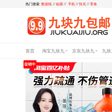
热门搜索:
数据线
//
贴膜
//
手机
//
快充
//
零食
九块
九包
首页
淘宝九块九
京东九块九
九块
邮,9
块9包
促销中
邮,9.9
元包
邮,九
块九
官网