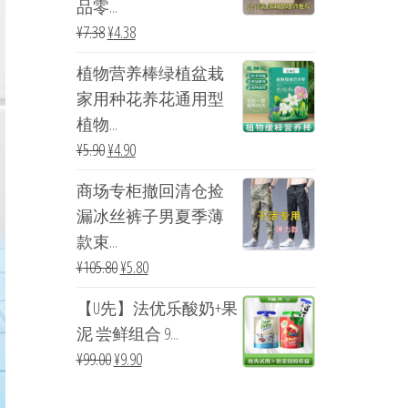
品零...
¥
7.38
¥
4.38
植物营养棒绿植盆栽
家用种花养花通用型
植物...
¥
5.90
¥
4.90
商场专柜撤回清仓捡
漏冰丝裤子男夏季薄
款束...
¥
105.80
¥
5.80
【U先】法优乐酸奶+果
泥 尝鲜组合 9...
¥
99.00
¥
9.90