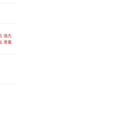
用
,
强力
,
贴
,
香薰
,