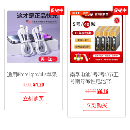
促销中
促销中
适用iPhone14pro/plus苹果...
南孚电池5号7号40节五
号南浮碱性电池官...
¥
3.00
¥
1.20
¥
10.35
¥
6.16
立刻购买
立刻购买