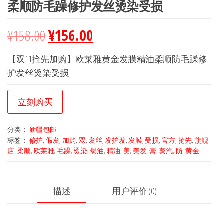
柔顺防毛躁修护发丝烫染受损
¥
158.00
¥
156.00
【双11抢先加购】欧莱雅黄金发膜精油柔顺防毛躁修
护发丝烫染受损
立刻购买
分类：
新疆包邮
标签：
修护
,
假发
,
加购
,
双
,
发丝
,
发护发
,
发膜
,
受损
,
官方
,
抢先
,
旗舰
店
,
柔顺
,
欧莱雅
,
毛躁
,
烫染
,
焗油
,
精油
,
美
,
美发
,
膏
,
蒸汽
,
防
,
黄金
描述
用户评价 (0)