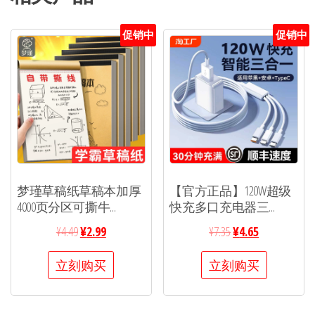
促销中
促销中
梦瑾草稿纸草稿本加厚
【官方正品】120W超级
4000页分区可撕牛...
快充多口充电器三...
¥
4.49
¥
2.99
¥
7.35
¥
4.65
立刻购买
立刻购买