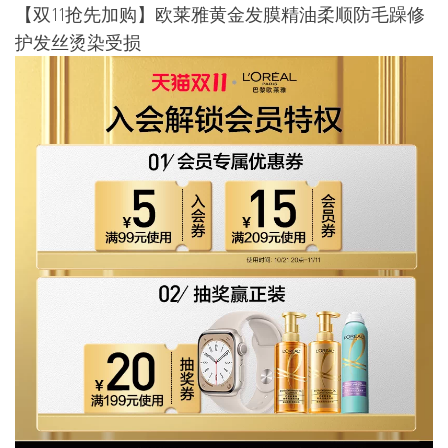
【双11抢先加购】欧莱雅黄金发膜精油柔顺防毛躁修
护发丝烫染受损