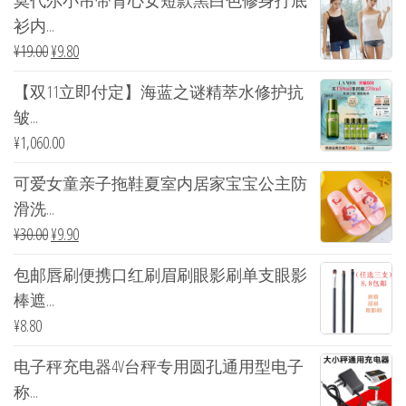
莫代尔小吊带背心女短款黑白色修身打底
衫内...
¥
19.00
¥
9.80
【双11立即付定】海蓝之谜精萃水修护抗
皱...
¥
1,060.00
可爱女童亲子拖鞋夏室内居家宝宝公主防
滑洗...
¥
30.00
¥
9.90
包邮唇刷便携口红刷眉刷眼影刷单支眼影
棒遮...
¥
8.80
电子秤充电器4V台秤专用圆孔通用型电子
称...