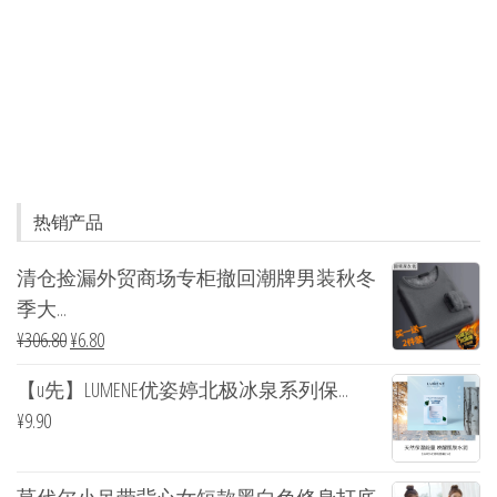
热销产品
清仓捡漏外贸商场专柜撤回潮牌男装秋冬
季大...
¥
306.80
¥
6.80
【u先】LUMENE优姿婷北极冰泉系列保...
¥
9.90